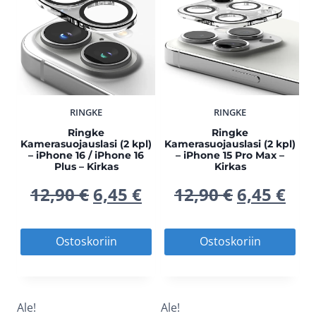
i
h
i
9
i
9
i
h
n
i
:
5
:
5
n
i
e
n
2
2
e
n
n
t
RINGKE
RINGKE
9
€
9
€
n
t
Ringke
Ringke
h
a
Kamerasuojauslasi (2 kpl)
Kamerasuojauslasi (2 kpl)
,
.
,
.
h
a
– iPhone 16 / iPhone 16
– iPhone 15 Pro Max –
Plus – Kirkas
Kirkas
i
o
9
9
i
o
A
N
A
N
12,90
€
6,45
€
12,90
€
6,45
€
n
n
0
0
n
n
l
y
l
y
Ostoskoriin
Ostoskoriin
t
:
t
:
k
k
k
k
a
1
€
€
a
1
u
y
u
y
Ale!
Ale!
o
4