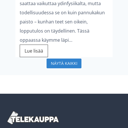
saattaa vaikuttaa ydinfysiikalta, mutta
i
o
todellisuudessa se on kuin pannukakun
O
m
paisto – kunhan teet sen oikein,
S
e
lopputulos on täydellinen. Tässä
1
e
oppaassa käymme läpi…
8
n
M
Lue lisää
.
h
i
3
u
NÄYTÄ KAIKKI
t
.
h
e
1
t
n
:
i
a
e
k
s
e
u
e
n
u
n
h
s