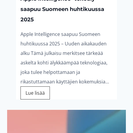
h
a
h
a
,
,
saapuu Suomeen huhtikuussa
i
o
i
o
2025
9
9
n
n
n
n
Apple Intelligence saapuu Suomeen
0
0
huhtikuussa 2025 – Uuden aikakauden
t
:
t
:
alku Tämä julkaisu merkitsee tärkeää
a
6
a
6
askelta kohti älykkäämpää teknologiaa,
€
€
joka tulee helpottamaan ja
o
,
o
,
.
.
rikastuttamaan käyttäjien kokemuksia…
l
4
l
9
A
Lue lisää
p
i
5
i
5
p
:
:
l
e