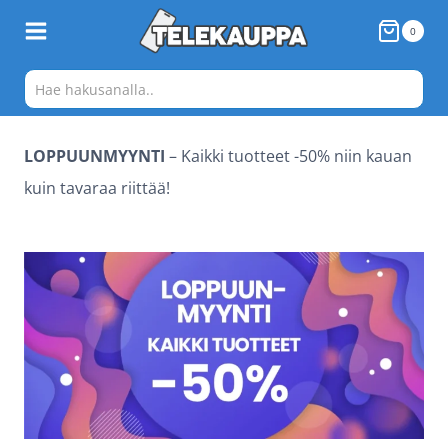
Siirry
0
sisältöön
LOPPUUNMYYNTI
– Kaikki tuotteet -50% niin kauan
kuin tavaraa riittää!