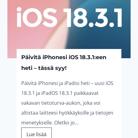
1
€
1
€
I
2
.
3
.
n
t
,
,
e
9
9
l
l
Päivitä iPhonesi iOS 18.3.1:een
0
0
i
heti – tässä syy!
g
Päivitä iPhonesi ja iPadisi heti – uusi iOS
e
€
€
18.3.1 ja iPadOS 18.3.1 paikkaavat
n
.
.
vakavan tietoturva-aukon, joka voi
c
altistaa laitteesi hyökkäyksille ja tietojen
e
menetykselle. Oletko jo…
-
P
Lue lisää
t