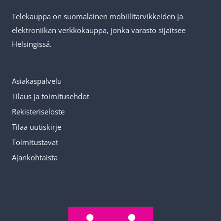
n
e
s
Telekauppa on suomalainen mobiilitarvikkeiden ja
a
t
a
elektroniikan verkkokauppa, jonka varasto sijaitsee
t
i
2
Helsingissä.
p
–
0
a
t
2
Asiakaspalvelu
n
ä
5
Tilaus ja toimitusehdot
s
s
Rekisteriseloste
s
s
Tilaa uutiskirje
a
ä
Toimitustavat
r
s
Ajankohtaista
i
y
l
y
a
!
s