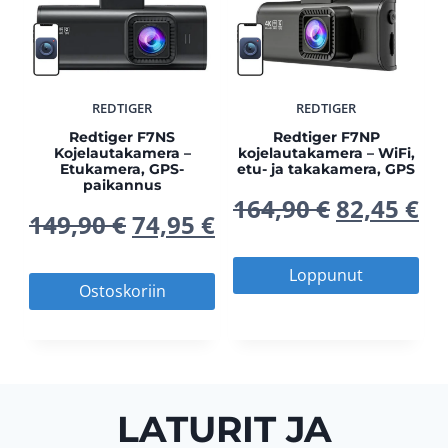
i
h
ä
n
n
i
i
h
REDTIGER
REDTIGER
e
n
n
i
Redtiger F7NS
Redtiger F7NP
Kojelautakamera –
kojelautakamera – WiFi,
n
t
Etukamera, GPS-
etu- ja takakamera, GPS
e
n
paikannus
A
N
164,90
€
82,45
€
h
a
A
N
149,90
€
74,95
€
n
t
l
y
i
o
l
y
Loppunut
h
a
Ostoskoriin
k
k
n
n
k
k
i
o
u
y
t
:
u
y
n
n
p
i
a
6
p
i
LATURIT JA
t
:
e
n