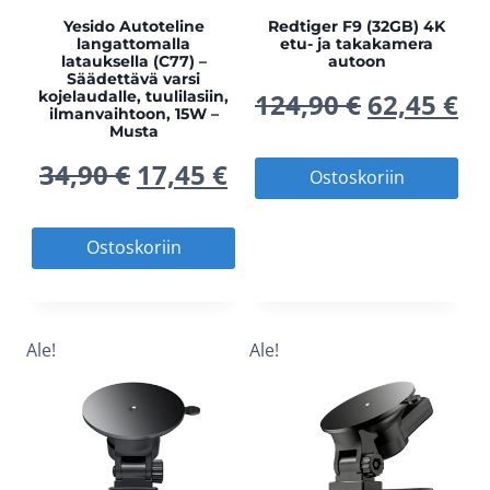
Yesido Autoteline
Redtiger F9 (32GB) 4K
langattomalla
etu- ja takakamera
latauksella (C77) –
autoon
Säädettävä varsi
A
N
kojelaudalle, tuulilasiin,
124,90
€
62,45
€
ilmanvaihtoon, 15W –
Musta
l
y
A
N
34,90
€
17,45
€
Ostoskoriin
k
k
l
y
Ostoskoriin
u
y
k
k
p
i
u
y
Ale!
Ale!
e
n
p
i
r
e
e
n
ä
n
r
e