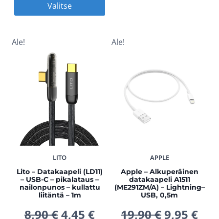
Tällä
Valitse
49,90 €.
24,
oli:
on:
tuotteella
on
34,90 €.
17,45 €.
Ale!
Ale!
useampi
muunnelma.
Voit
tehdä
valinnat
tuotteen
sivulla.
LITO
APPLE
Lito – Datakaapeli (LD11)
Apple – Alkuperäinen
– USB-C – pikalataus –
datakaapeli A1511
nailonpunos – kullattu
(ME291ZM/A) – Lightning–
liitäntä – 1m
USB, 0,5m
Alkuperäinen
Nykyinen
Alkuperä
Nyk
8,90
€
4,45
€
19,90
€
9,95
€