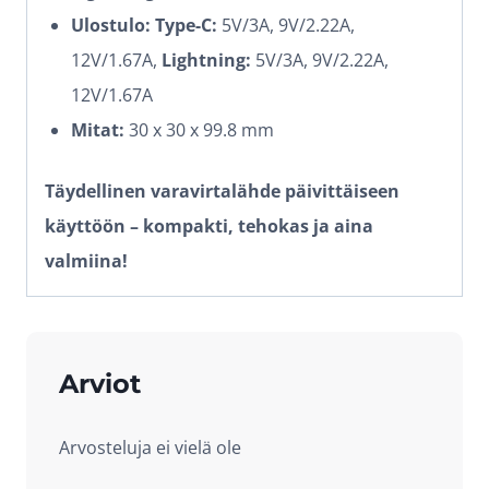
Ulostulo:
Type-C:
5V/3A, 9V/2.22A,
12V/1.67A,
Lightning:
5V/3A, 9V/2.22A,
12V/1.67A
Mitat:
30 x 30 x 99.8 mm
Täydellinen varavirtalähde päivittäiseen
käyttöön – kompakti, tehokas ja aina
valmiina!
Arviot
Arvosteluja ei vielä ole