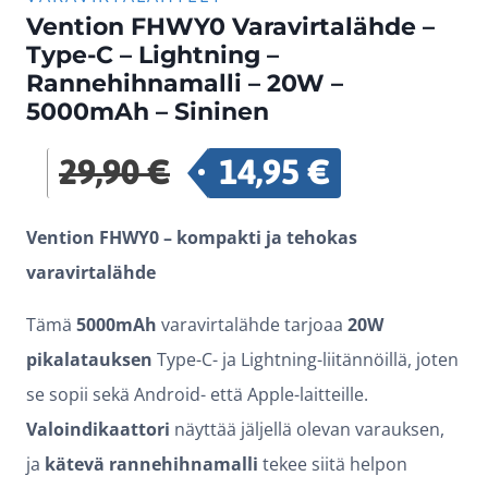
Vention FHWY0 Varavirtalähde –
Type-C – Lightning –
Rannehihnamalli – 20W –
5000mAh – Sininen
29,90
€
14,95
€
Alkuperäinen
Nykyinen
hinta
hinta
Vention FHWY0 – kompakti ja tehokas
oli:
on:
varavirtalähde
29,90 €.
14,95 €.
Tämä
5000mAh
varavirtalähde tarjoaa
20W
pikalatauksen
Type-C- ja Lightning-liitännöillä, joten
se sopii sekä Android- että Apple-laitteille.
Valoindikaattori
näyttää jäljellä olevan varauksen,
ja
kätevä rannehihnamalli
tekee siitä helpon