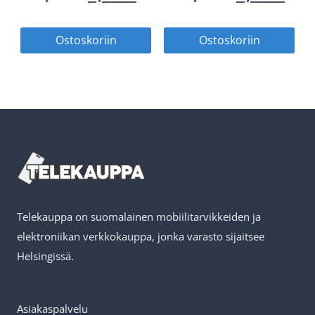
hinta
hinta
hinta
hin
Ostoskoriin
Ostoskoriin
oli:
on:
oli:
on:
8,90 €.
4,45 €.
19,90 €.
9,95
Telekauppa on suomalainen mobiilitarvikkeiden ja
elektroniikan verkkokauppa, jonka varasto sijaitsee
Helsingissä.
Asiakaspalvelu