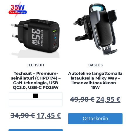
TECHSUIT
BASEUS
Techsuit – Premium-
Autoteline langattomalla
seinälaturi (CHPD174) –
latauksella Milky Way –
GaN-teknologia, USB
ilmanvaihtoaukkoon –
QC3.0, USB-C PD35W
15W
Alkuperä
Ny
49,90
€
24,95
€
hinta
hi
Alkuperäinen
Nykyinen
34,90
€
17,45
€
Ostoskoriin
oli:
on
hinta
hinta