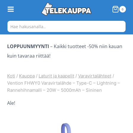
Siirry
0
sisältöön
LOPPUUNMYYNTI
– Kaikki tuotteet -50% niin kauan
kuin tavaraa riittää!
Koti
/
Kauppa
/
Laturit ja kaapelit
/
Varavirtalähteet
/
Vention FHWY0 Varavirtalähde – Type-C – Lightning –
Rannehihnamalli – 20W – 5000mAh – Sininen
Ale!