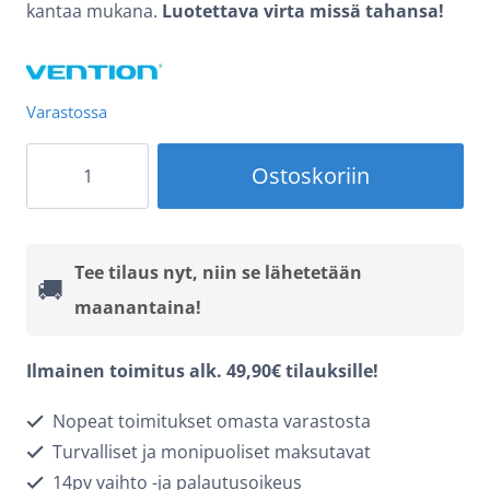
kantaa mukana.
Luotettava virta missä tahansa!
Varastossa
Vention
Ostoskoriin
FHWY0
Varavirtalähde
-
Tee tilaus nyt, niin se lähetetään
🚚
Type-
maanantaina!
C
-
Ilmainen toimitus alk. 49,90€ tilauksille!
Lightning
Nopeat toimitukset omasta varastosta
-
Turvalliset ja monipuoliset maksutavat
Rannehihnamalli
14pv vaihto -ja palautusoikeus