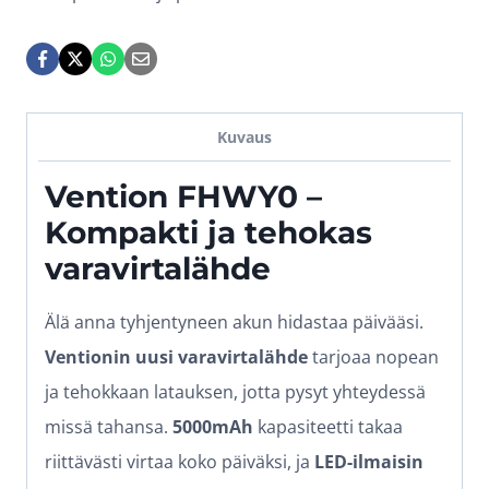
-
20W
-
5000mAh
Kuvaus
–
Vention FHWY0 –
Sininen
Kompakti ja tehokas
määrä
varavirtalähde
Älä anna tyhjentyneen akun hidastaa päivääsi.
Ventionin uusi varavirtalähde
tarjoaa nopean
ja tehokkaan latauksen, jotta pysyt yhteydessä
missä tahansa.
5000mAh
kapasiteetti takaa
riittävästi virtaa koko päiväksi, ja
LED-ilmaisin