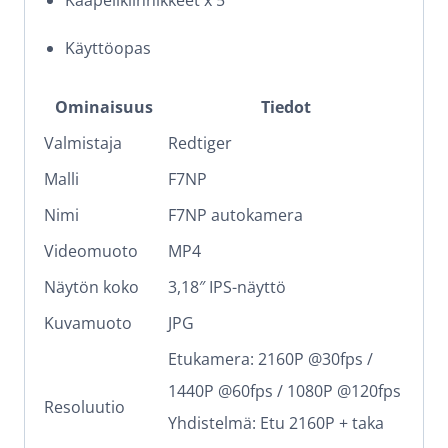
Kaapelikiinnikkeet x 5
Käyttöopas
Ominaisuus
Tiedot
Valmistaja
Redtiger
Malli
F7NP
Nimi
F7NP autokamera
Videomuoto
MP4
Näytön koko
3,18″ IPS-näyttö
Kuvamuoto
JPG
Etukamera: 2160P @30fps /
1440P @60fps / 1080P @120fps
Resoluutio
Yhdistelmä: Etu 2160P + taka