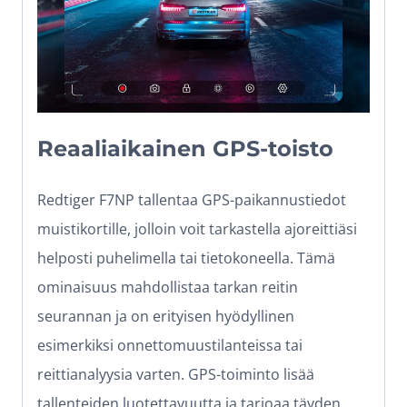
Reaaliaikainen GPS-toisto
Redtiger F7NP tallentaa GPS-paikannustiedot
muistikortille, jolloin voit tarkastella ajoreittiäsi
helposti puhelimella tai tietokoneella. Tämä
ominaisuus mahdollistaa tarkan reitin
seurannan ja on erityisen hyödyllinen
esimerkiksi onnettomuustilanteissa tai
reittianalyysia varten. GPS-toiminto lisää
tallenteiden luotettavuutta ja tarjoaa täyden