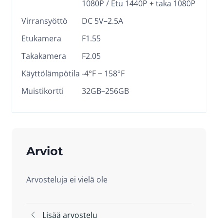
1080P / Etu 1440P + taka 1080P
Virransyöttö
DC 5V–2.5A
Etukamera
F1.55
Takakamera
F2.05
Käyttölämpötila
-4°F ~ 158°F
Muistikortti
32GB–256GB
Arviot
Arvosteluja ei vielä ole
Lisää arvostelu