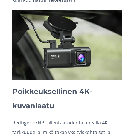
kuin kuumassa helteessäkin.
Poikkeuksellinen 4K-
kuvanlaatu
Redtiger F7NP tallentaa videota upealla 4K-
tarkkuudella, mikä takaa yksityiskohtaiset ja