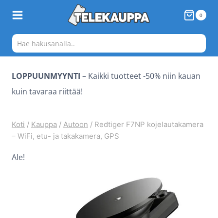
Siirry
0
sisältöön
LOPPUUNMYYNTI
– Kaikki tuotteet -50% niin kauan
kuin tavaraa riittää!
Koti
/
Kauppa
/
Autoon
/
Redtiger F7NP kojelautakamera
– WiFi, etu- ja takakamera, GPS
Ale!