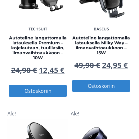
TECHSUIT
BASEUS
Autoteline langattomalla
Autoteline langattomalla
latauksella Premium –
latauksella Milky Way –
kojelautaan, tuulilasiin,
ilmanvaihtoaukkoon –
ilmanvaihtoaukkoon –
15W
10W
Alkuperä
Ny
49,90
€
24,95
€
Alkuperäinen
Nykyinen
24,90
€
12,45
€
hinta
hi
hinta
hinta
Ostoskoriin
Ostoskoriin
oli:
on
oli:
on:
49,90 €.
24,
24,90 €.
12,45 €.
Ale!
Ale!