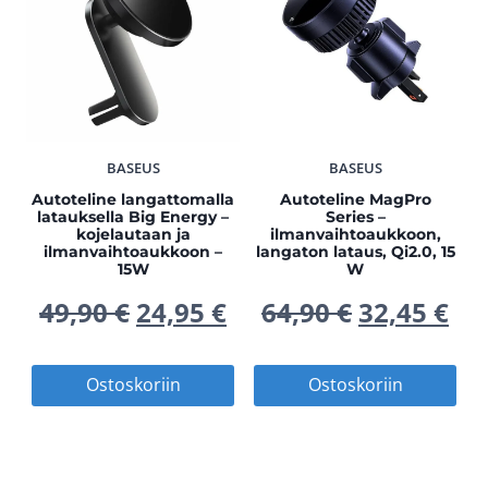
BASEUS
BASEUS
Autoteline langattomalla
Autoteline MagPro
latauksella Big Energy –
Series –
kojelautaan ja
ilmanvaihtoaukkoon,
ilmanvaihtoaukkoon –
langaton lataus, Qi2.0, 15
15W
W
Alkuperäinen
Nykyinen
Alkuperä
Ny
49,90
€
24,95
€
64,90
€
32,45
€
hinta
hinta
hinta
hi
Ostoskoriin
Ostoskoriin
oli:
on:
oli:
on
49,90 €.
24,95 €.
64,90 €.
32,