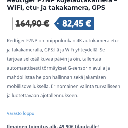
Redtiger F7NP kojelautakamera –
WiFi, etu- ja takakamera, GPS
164,90
€
82,45
€
Alkuperäinen
Nykyinen
hinta
hinta
Redtiger F7NP on huippuluokan 4K autokamera etu-
oli:
on:
ja takakameralla, GPS:llä ja WiFi-yhteydellä. Se
164,90 €.
82,45 €.
tarjoaa selkeää kuvaa päivin ja öin, tallentaa
automaattisesti törmäykset G-sensorin avulla ja
mahdollistaa helpon hallinnan sekä jakamisen
mobiilisovelluksella. Erinomainen valinta turvalliseen
ja luotettavaan ajotallennukseen.
Varasto loppu
Ilmainen toimitus alk. 49,90€ tilauksille!