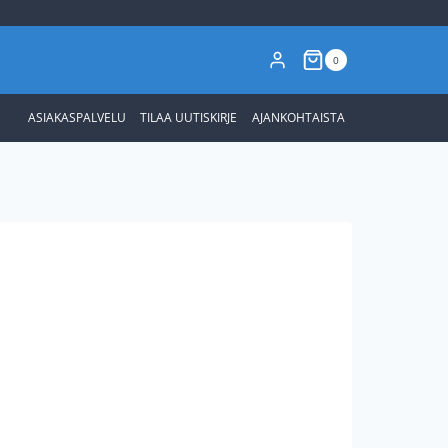
0
ASIAKASPALVELU
TILAA UUTISKIRJE
AJANKOHTAISTA