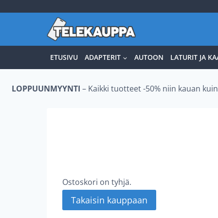
Siirry
sisältöön
ETUSIVU
ADAPTERIT
AUTOON
LATURIT JA KA
LOPPUUNMYYNTI
– Kaikki tuotteet -50% niin kauan kuin 
Ostoskori on tyhjä.
Takaisin kauppaan