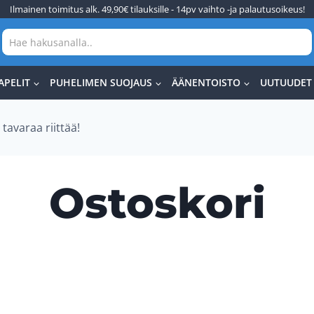
Ilmainen toimitus alk. 49,90€ tilauksille - 14pv vaihto -ja palautusoikeus!
APELIT
PUHELIMEN SUOJAUS
ÄÄNENTOISTO
UUTUUDET
tavaraa riittää!
Ostoskori