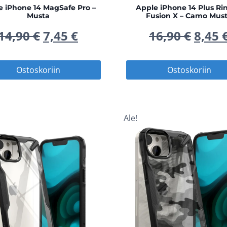
e iPhone 14 MagSafe Pro –
Apple iPhone 14 Plus Ri
Musta
Fusion X – Camo Mus
Alkuperäinen
Nykyinen
Alku
14,90
€
7,45
€
16,90
€
8,45
hinta
hinta
hinta
Ostoskoriin
Ostoskoriin
oli:
on:
oli:
14,90 €.
7,45 €.
16,90
Ale!