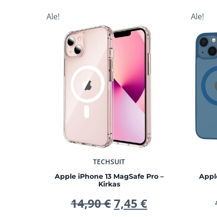
Ale!
Ale!
TECHSUIT
Apple iPhone 13 MagSafe Pro –
Appl
Kirkas
Alkuperäinen
Nykyinen
14,90
€
7,45
€