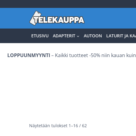
Siirry
sisältöön
ETUSIVU
ADAPTERIT
AUTOON
LATURIT JA KA
LOPPUUNMYYNTI
– Kaikki tuotteet -50% niin kauan kuin 
Näytetään tulokset 1–16 / 62