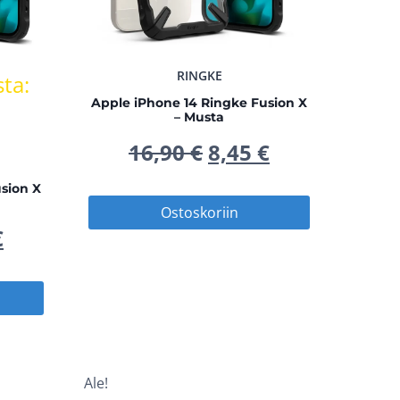
RINGKE
ta:
Apple iPhone 14 Ringke Fusion X
– Musta
Alkuperäinen
Nykyinen
16,90
€
8,45
€
hinta
hinta
sion X
Ostoskoriin
peräinen
Nykyinen
oli:
on:
€
hinta
16,90 €.
8,45 €.
on:
 €.
8,45 €.
Ale!