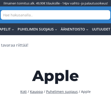
Ilmainen toimitus alk. 49,90€ tilauksille - 14pv vaihto -ja palautusoikeus!
APELIT
PUHELIMEN SUOJAUS
ÄÄNENTOISTO
UUTUUDET
tavaraa riittää!
Apple
Koti
/
Kauppa
/
Puhelimen suojaus
/
Apple