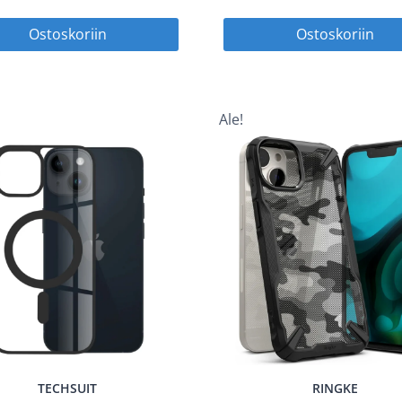
hinta
hinta
hinta
Ostoskoriin
Ostoskoriin
oli:
on:
oli:
14,90 €.
7,45 €.
14,90
Ale!
TECHSUIT
RINGKE