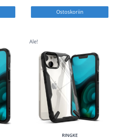
hinta
hinta
hinta
Ostoskoriin
on:
oli:
on:
 €.
7,45 €.
16,90 €.
8,45 €.
Ale!
RINGKE