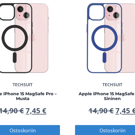
TECHSUIT
TECHSUIT
e iPhone 15 MagSafe Pro –
Apple iPhone 15 MagSafe 
Musta
Sininen
Alkuperäinen
Nykyinen
Alku
14,90
€
7,45
€
14,90
€
7,45
hinta
hinta
hinta
Ostoskoriin
Ostoskoriin