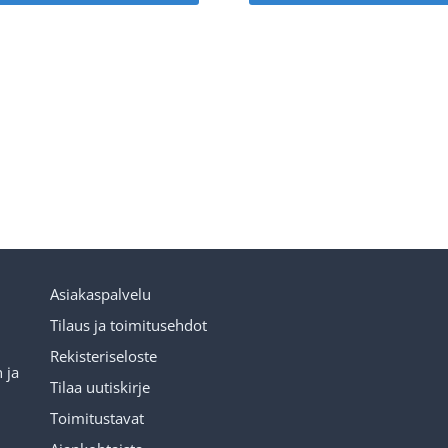
oli:
on:
oli:
14,90 €.
7,45 €.
14,90
Asiakaspalvelu
Tilaus ja toimitusehdot
Rekisteriseloste
 ja
Tilaa uutiskirje
Toimitustavat