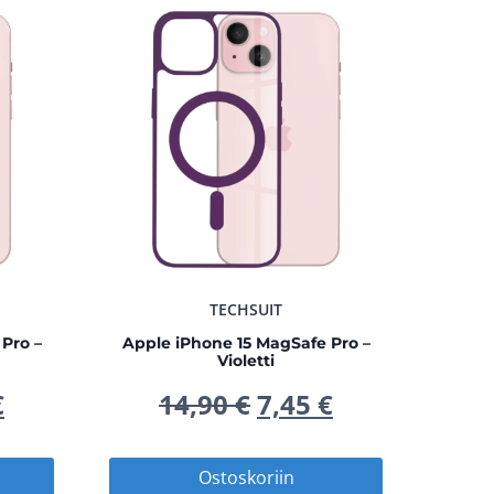
TECHSUIT
Pro –
Apple iPhone 15 MagSafe Pro –
Violetti
peräinen
Nykyinen
Alkuperäinen
Nykyinen
€
14,90
€
7,45
€
hinta
hinta
hinta
Ostoskoriin