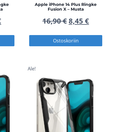
ngke
Apple iPhone 14 Plus Ringke
ta
Fusion X – Musta
peräinen
Nykyinen
Alkuperäinen
Nykyinen
€
16,90
€
8,45
€
hinta
hinta
hinta
Ostoskoriin
on:
oli:
on:
 €.
8,45 €.
16,90 €.
8,45 €.
Ale!