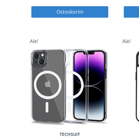
hinta
hinta
Ostoskoriin
oli:
on:
14,90 €.
7,45 €.
Ale!
Ale!
TECHSUIT