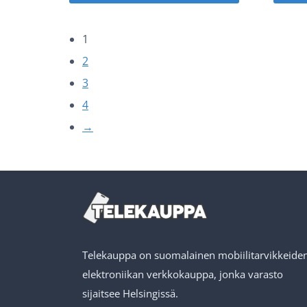
oli:
on:
14,90 €.
7,45 €.
1
2
3
4
→
Telekauppa on suomalainen mobiilitarvikkeiden
elektroniikan verkkokauppa, jonka varasto
sijaitsee Helsingissä.