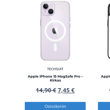
TECHSUIT
Apple iPhone 15 MagSafe Pro –
Appl
Kirkas
Alkuperäinen
Nykyinen
14,90
€
7,45
€
hinta
hinta
Ostoskoriin