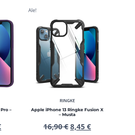
Ale!
RINGKE
Pro –
Apple iPhone 13 Ringke Fusion X
– Musta
peräinen
Nykyinen
Alkuperäinen
Nykyinen
€
16,90
€
8,45
€