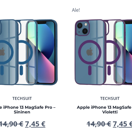
Ale!
TECHSUIT
TECHSUIT
e iPhone 13 MagSafe Pro –
Apple iPhone 13 MagSafe 
Sininen
Violetti
Alkuperäinen
Nykyinen
Alku
14,90
€
7,45
€
14,90
€
7,45