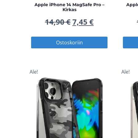
Apple iPhone 14 MagSafe Pro –
Appl
Kirkas
Alkuperäinen
Nykyinen
14,90
€
7,45
€
hinta
hinta
Ostoskoriin
oli:
on:
14,90 €.
7,45 €.
Ale!
Ale!