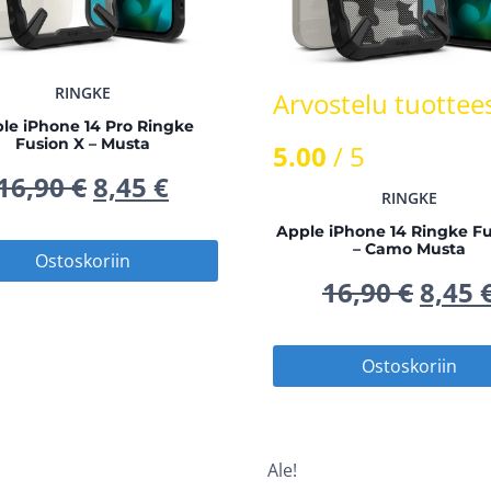
RINGKE
Arvostelu tuottees
le iPhone 14 Pro Ringke
Fusion X – Musta
5.00
/ 5
Alkuperäinen
Nykyinen
16,90
€
8,45
€
RINGKE
hinta
hinta
Apple iPhone 14 Ringke Fu
– Camo Musta
Ostoskoriin
oli:
on:
Alku
16,90
€
8,45
16,90 €.
8,45 €.
hinta
Ostoskoriin
oli:
16,90
Ale!