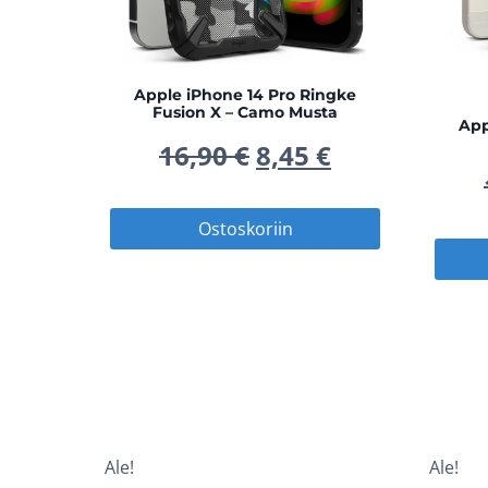
Apple iPhone 14 Pro Ringke
Fusion X – Camo Musta
App
Alkuperäinen
Nykyinen
16,90
€
8,45
€
hinta
hinta
Ostoskoriin
oli:
on:
16,90 €.
8,45 €.
Ale!
Ale!