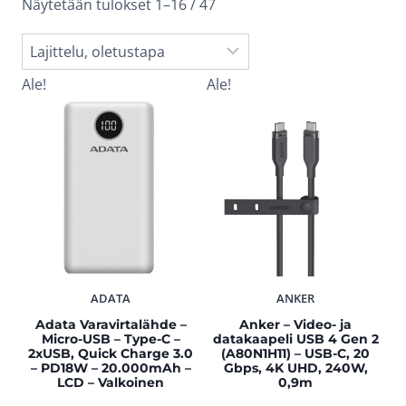
Näytetään tulokset 1–16 / 47
Ale!
Ale!
ADATA
ANKER
Adata Varavirtalähde –
Anker – Video- ja
Micro-USB – Type-C –
datakaapeli USB 4 Gen 2
2xUSB, Quick Charge 3.0
(A80N1H11) – USB-C, 20
– PD18W – 20.000mAh –
Gbps, 4K UHD, 240W,
LCD – Valkoinen
0,9m