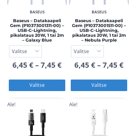
BASEUS
BASEUS
Baseus – Datakaapeli
Baseus – Datakaapeli
Gem (P10373001311-00) –
Gem (P10373001511-00) –
USB-C–Lightning,
USB-C–Lightning,
pikalataus 20W, 1 tai 2m
pikalataus 20W, 1 tai 2m
– Galaxy Blue
– Nebula Purple
Hintaluokka:
Hin
6,45
€
–
7,45
€
6,45
€
–
7,45
€
6,45 €
6,4
Tällä
Täll
Valitse
Valitse
–
–
tuotteella
tuot
on
on
Ale!
Ale!
7,45 €
7,4
useampi
use
muunnelma.
muu
Voit
Voit