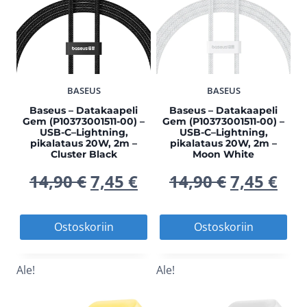
tehdä
teh
valinnat
vali
tuotteen
tuo
sivulla.
sivu
BASEUS
BASEUS
Baseus – Datakaapeli
Baseus – Datakaapeli
Gem (P10373001511-00) –
Gem (P10373001511-00) –
USB-C–Lightning,
USB-C–Lightning,
pikalataus 20W, 2m –
pikalataus 20W, 2m –
Cluster Black
Moon White
Alkuperäinen
Nykyinen
Alkuperä
Nyk
14,90
€
7,45
€
14,90
€
7,45
€
hinta
hinta
hinta
hin
Ostoskoriin
Ostoskoriin
oli:
on:
oli:
on:
Ale!
Ale!
14,90 €.
7,45 €.
14,90 €.
7,45