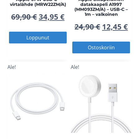
virtalähde (MRW22ZM/A)
datakaapeli A1997
(MM093ZM/A) – USB-C –
Alkuperäinen
Nykyinen
69,90
€
34,95
€
1m – valkoinen
Alkuperä
Ny
24,90
€
12,45
€
hinta
hinta
Loppunut
hinta
hi
oli:
on:
Ostoskoriin
oli:
on
69,90 €.
34,95 €.
Ale!
Ale!
24,90 €.
12,