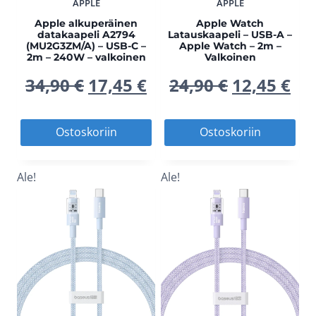
APPLE
APPLE
Apple alkuperäinen
Apple Watch
datakaapeli A2794
Latauskaapeli – USB-A –
(MU2G3ZM/A) – USB-C –
Apple Watch – 2m –
2m – 240W – valkoinen
Valkoinen
Alkuperäinen
Nykyinen
Alkuperä
Ny
34,90
€
17,45
€
24,90
€
12,45
€
hinta
hinta
hinta
hi
Ostoskoriin
Ostoskoriin
oli:
on:
oli:
on
Ale!
Ale!
34,90 €.
17,45 €.
24,90 €.
12,