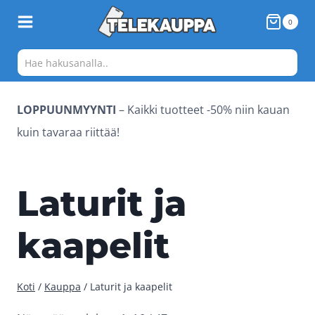
Siirry
0
sisältöön
LOPPUUNMYYNTI
– Kaikki tuotteet -50% niin kauan
kuin tavaraa riittää!
Laturit ja
kaapelit
Koti
/
Kauppa
/
Laturit ja kaapelit