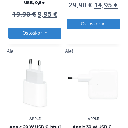
Alkuperä
Ny
USB, 0,5m
29,90
€
14,95
€
Alkuperäinen
Nykyinen
19,90
€
9,95
€
hinta
hi
Ostoskoriin
hinta
hinta
oli:
on
Ostoskoriin
oli:
on:
29,90 €.
14,
Ale!
Ale!
19,90 €.
9,95 €.
APPLE
APPLE
Apple 20 W USB-C laturi
Apple 30 W USB-C -