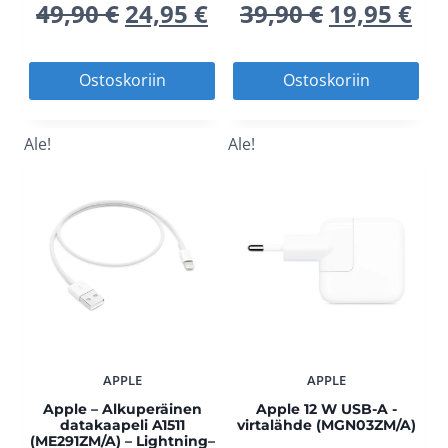
Alkuperäinen
Nykyinen
Alkuperä
Ny
49,90
€
24,95
€
39,90
€
19,95
€
hinta
hinta
hinta
hi
Ostoskoriin
Ostoskoriin
oli:
on:
oli:
on
Ale!
Ale!
49,90 €.
24,95 €.
39,90 €.
19,
APPLE
APPLE
Apple – Alkuperäinen
Apple 12 W USB-A -
datakaapeli A1511
virtalähde (MGN03ZM/A)
(ME291ZM/A) – Lightning–