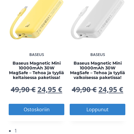
BASEUS
BASEUS
Baseus Magnetic Mini
Baseus Magnetic Mini
10000mAh 30W
10000mAh 30W
MagSafe – Tehoa ja tyyliä
MagSafe – Tehoa ja tyyliä
keltaisessa paketissa!
valkoisessa paketissa!
Alkuperäinen
Nykyinen
Alkuperä
Ny
49,90
€
24,95
€
49,90
€
24,95
€
hinta
hinta
hinta
hi
Ostoskoriin
Loppunut
oli:
on:
oli:
on
49,90 €.
24,95 €.
49,90 €.
24,
1