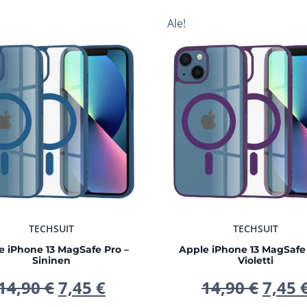
Ale!
TECHSUIT
TECHSUIT
e iPhone 13 MagSafe Pro –
Apple iPhone 13 MagSafe 
Sininen
Violetti
Alkuperäinen
Nykyinen
Alku
14,90
€
7,45
€
14,90
€
7,45