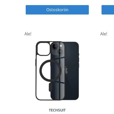
hinta
hinta
Ostoskoriin
oli:
on:
14,90 €.
7,45 €.
Ale!
Ale!
TECHSUIT