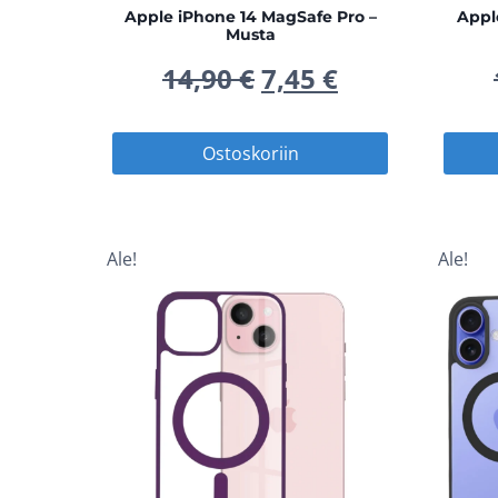
Apple iPhone 14 MagSafe Pro –
Appl
Musta
Alkuperäinen
Nykyinen
14,90
€
7,45
€
hinta
hinta
Ostoskoriin
oli:
on:
14,90 €.
7,45 €.
Ale!
Ale!