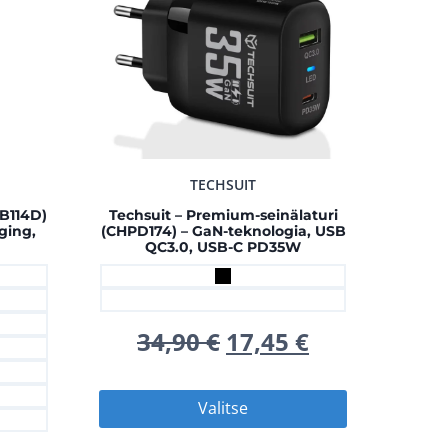
TECHSUIT
CB114D)
Techsuit – Premium-seinälaturi
ging,
(CHPD174) – GaN-teknologia, USB
QC3.0, USB-C PD35W
Alkuperäinen
Nykyinen
34,90
€
17,45
€
hinta
hinta
Tällä
Valitse
oli:
on:
tuotteella