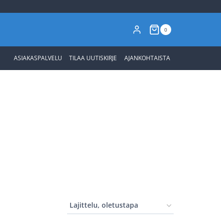
0
ASIAKASPALVELU
TILAA UUTISKIRJE
AJANKOHTAISTA