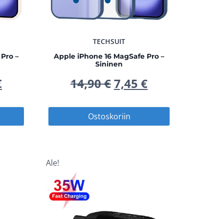
TECHSUIT
Pro –
Apple iPhone 16 MagSafe Pro –
Sininen
peräinen
Nykyinen
Alkuperäinen
Nykyinen
€
14,90
€
7,45
€
hinta
hinta
hinta
Ostoskoriin
on:
oli:
on:
 €.
7,45 €.
14,90 €.
7,45 €.
Ale!