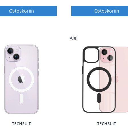
hinta
hinta
hinta
Ostoskoriin
Ostoskoriin
oli:
on:
oli:
14,90 €.
7,45 €.
14,90
Ale!
TECHSUIT
TECHSUIT