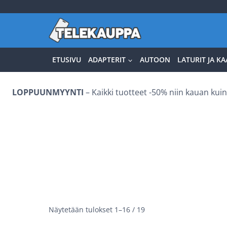
Siirry
sisältöön
ETUSIVU
ADAPTERIT
AUTOON
LATURIT JA KA
LOPPUUNMYYNTI
– Kaikki tuotteet -50% niin kauan kuin 
Näytetään tulokset 1–16 / 19