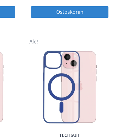
hinta
hinta
hinta
Ostoskoriin
on:
oli:
on:
 €.
7,45 €.
14,90 €.
7,45 €.
Ale!
TECHSUIT