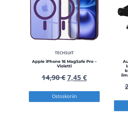
TECHSUIT
Apple iPhone 16 MagSafe Pro –
Au
Violetti
k
Alkuperäinen
Nykyinen
14,90
€
7,45
€
il
hinta
hinta
Ostoskoriin
oli:
on:
14,90 €.
7,45 €.