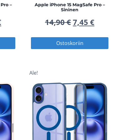
Pro –
Apple iPhone 15 MagSafe Pro –
Sininen
peräinen
Nykyinen
Alkuperäinen
Nykyinen
€
14,90
€
7,45
€
hinta
hinta
hinta
Ostoskoriin
on:
oli:
on:
 €.
7,45 €.
14,90 €.
7,45 €.
Ale!