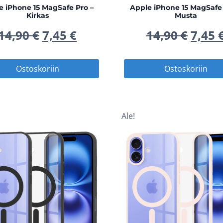
e iPhone 15 MagSafe Pro –
Apple iPhone 15 MagSafe 
Kirkas
Musta
Alkuperäinen
Nykyinen
Alku
14,90
€
7,45
€
14,90
€
7,45
hinta
hinta
hinta
Ostoskoriin
Ostoskoriin
oli:
on:
oli:
14,90 €.
7,45 €.
14,90
Ale!