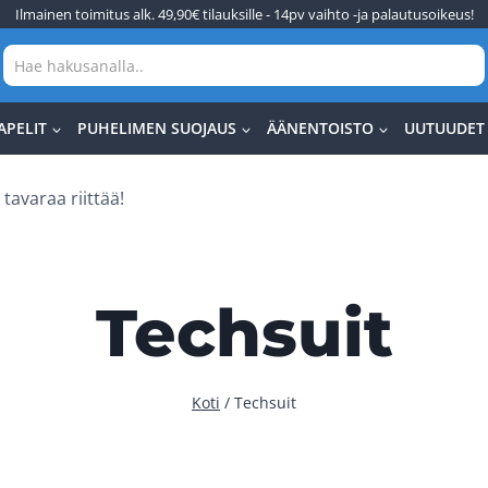
Ilmainen toimitus alk. 49,90€ tilauksille - 14pv vaihto -ja palautusoikeus!
APELIT
PUHELIMEN SUOJAUS
ÄÄNENTOISTO
UUTUUDET
tavaraa riittää!
Techsuit
Koti
/
Techsuit