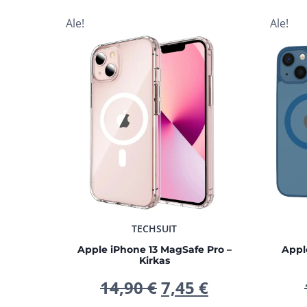
Ale!
Ale!
TECHSUIT
Apple iPhone 13 MagSafe Pro –
Appl
Kirkas
Alkuperäinen
Nykyinen
14,90
€
7,45
€