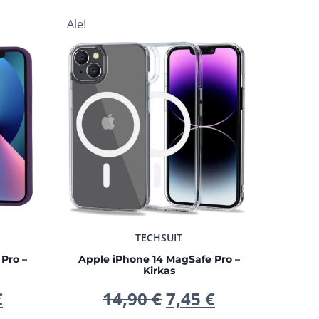
Ale!
TECHSUIT
Pro –
Apple iPhone 14 MagSafe Pro –
Kirkas
peräinen
Nykyinen
Alkuperäinen
Nykyinen
€
14,90
€
7,45
€