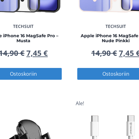
TECHSUIT
TECHSUIT
e iPhone 16 MagSafe Pro –
Apple iPhone 16 MagSafe 
Musta
Nude Pinkki
Alkuperäinen
Nykyinen
Alku
14,90
€
7,45
€
14,90
€
7,45
hinta
hinta
hinta
Ostoskoriin
Ostoskoriin
oli:
on:
oli:
14,90 €.
7,45 €.
14,90
Ale!