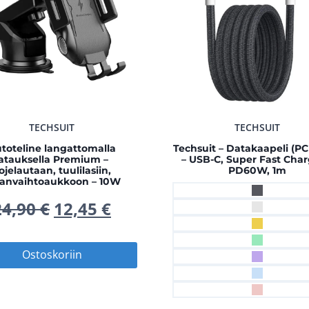
TECHSUIT
TECHSUIT
toteline langattomalla
Techsuit – Datakaapeli (P
latauksella Premium –
– USB-C, Super Fast Char
ojelautaan, tuulilasiin,
PD60W, 1m
manvaihtoaukkoon – 10W
Alkuperäinen
Nykyinen
24,90
€
12,45
€
hinta
hinta
Ostoskoriin
oli:
on:
24,90 €.
12,45 €.