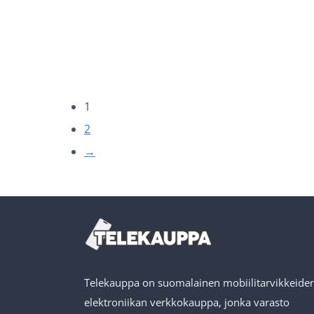
1
2
→
Telekauppa on suomalainen mobiilitarvikkeiden
elektroniikan verkkokauppa, jonka varasto