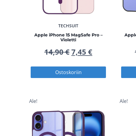
TECHSUIT
Apple iPhone 15 MagSafe Pro –
Appl
Violetti
Alkuperäinen
Nykyinen
14,90
€
7,45
€
hinta
hinta
Ostoskoriin
oli:
on:
14,90 €.
7,45 €.
Ale!
Ale!