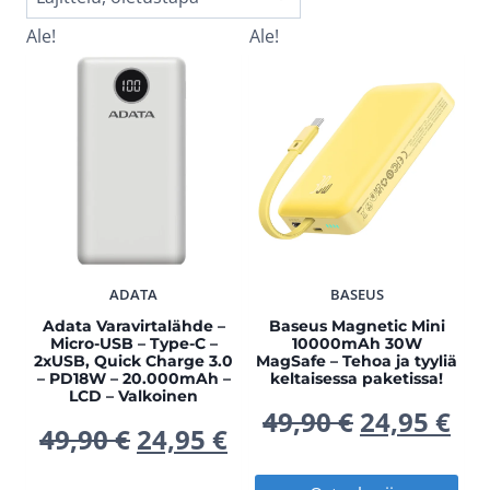
Ale!
Ale!
ADATA
BASEUS
Adata Varavirtalähde –
Baseus Magnetic Mini
Micro-USB – Type-C –
10000mAh 30W
2xUSB, Quick Charge 3.0
MagSafe – Tehoa ja tyyliä
– PD18W – 20.000mAh –
keltaisessa paketissa!
LCD – Valkoinen
Alkuperä
Ny
49,90
€
24,95
€
Alkuperäinen
Nykyinen
49,90
€
24,95
€
hinta
hi