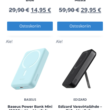
Alkuperäinen
Nykyinen
Alkuperä
Ny
29,90
€
14,95
€
59,90
€
29,95
€
hinta
hinta
hinta
hi
Ostoskoriin
Ostoskoriin
oli:
on:
oli:
on
Ale!
Ale!
29,90 €.
14,95 €.
59,90 €.
29,
BASEUS
EDIZARD
Baseus Power Bank Mini
Edizard Varavirtalähde –