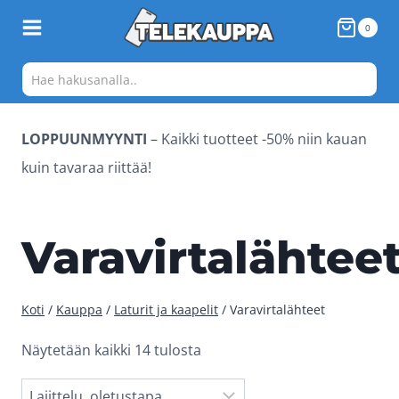
Siirry
0
sisältöön
LOPPUUNMYYNTI
– Kaikki tuotteet -50% niin kauan
kuin tavaraa riittää!
Varavirtalähtee
Koti
/
Kauppa
/
Laturit ja kaapelit
/
Varavirtalähteet
Näytetään kaikki 14 tulosta