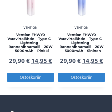
VENTION
VENTION
Vention FHWY0
Vention FHWY0
Varavirtalähde – Type-C –
Varavirtalähde – Type-C –
Lightning –
Lightning –
Rannehihnamalli – 20W
Rannehihnamalli – 20W
– 5000mAh – Pinkki
– 5000mAh – Sininen
Alkuperäinen
Nykyinen
Alkuperä
Ny
29,90
€
14,95
€
29,90
€
14,95
€
hinta
hinta
hinta
hi
Ostoskoriin
Ostoskoriin
oli:
on:
oli:
on
29,90 €.
14,95 €.
29,90 €.
14,