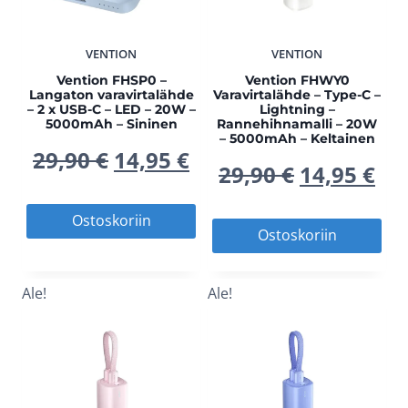
VENTION
VENTION
Vention FHSP0 –
Vention FHWY0
Langaton varavirtalähde
Varavirtalähde – Type-C –
– 2 x USB-C – LED – 20W –
Lightning –
5000mAh – Sininen
Rannehihnamalli – 20W
– 5000mAh – Keltainen
Alkuperäinen
Nykyinen
29,90
€
14,95
€
Alkuperä
Ny
29,90
€
14,95
€
hinta
hinta
hinta
hi
Ostoskoriin
Ostoskoriin
oli:
on:
oli:
on
29,90 €.
14,95 €.
Ale!
Ale!
29,90 €.
14,