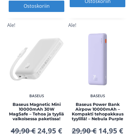
hinta
hinta
Ostoskoriin
Ostoskoriin
oli:
on
oli:
on:
49,90 €.
24,
Ale!
Ale!
49,90 €.
24,95 €.
BASEUS
BASEUS
Baseus Magnetic Mini
Baseus Power Bank
10000mAh 30W
Airpow 10000mAh –
MagSafe – Tehoa ja tyyliä
Kompakti tehopakkaus
valkoisessa paketissa!
tyylillä! – Nebula Purple
Alkuperäinen
Nykyinen
Alkuperä
Ny
49,90
€
24,95
€
29,90
€
14,95
€