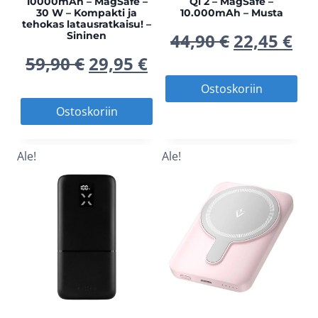
10000mAh – MagSafe –
Qi 2 – MagSafe –
30 W – Kompakti ja
10.000mAh – Musta
tehokas latausratkaisu! –
Alkuperä
Ny
Sininen
44,90
€
22,45
€
Alkuperäinen
Nykyinen
59,90
€
29,95
€
hinta
hi
Ostoskoriin
hinta
hinta
oli:
on
Ostoskoriin
oli:
on:
44,90 €.
22,
Ale!
Ale!
59,90 €.
29,95 €.