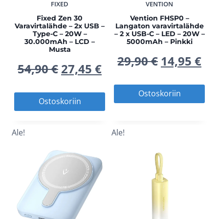
FIXED
VENTION
Fixed Zen 30
Vention FHSP0 –
Varavirtalähde – 2x USB –
Langaton varavirtalähde
Type-C – 20W –
– 2 x USB-C – LED – 20W –
30.000mAh – LCD –
5000mAh – Pinkki
Musta
Alkuperä
Ny
29,90
€
14,95
€
Alkuperäinen
Nykyinen
54,90
€
27,45
€
hinta
hi
hinta
hinta
Ostoskoriin
Ostoskoriin
oli:
on
oli:
on:
29,90 €.
14,
Ale!
Ale!
54,90 €.
27,45 €.