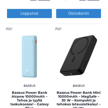
hinta
hinta
hinta
hi
Loppunut
Ostoskoriin
oli:
on:
oli:
on
Ale!
Ale!
49,90 €.
24,95 €.
29,90 €.
14,
BASEUS
BASEUS
Baseus Power Bank
Baseus Power Bank Mini
Airpow 10000mAh –
10000mAh – MagSafe –
Tehoa ja tyyliä
30 W – Kompakti ja
taskukoossa! – Galaxy
tehokas latausratkaisu! –
Blue
Musta