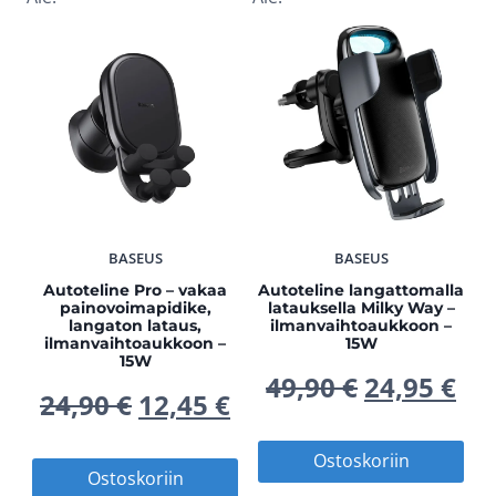
BASEUS
BASEUS
Autoteline Pro – vakaa
Autoteline langattomalla
painovoimapidike,
latauksella Milky Way –
langaton lataus,
ilmanvaihtoaukkoon –
ilmanvaihtoaukkoon –
15W
15W
Alkuperä
Ny
49,90
€
24,95
€
Alkuperäinen
Nykyinen
24,90
€
12,45
€
hinta
hi
hinta
hinta
Ostoskoriin
Ostoskoriin
oli:
on