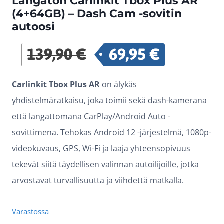
Langaton Carlinkit Tbox Plus AR
(4+64GB) – Dash Cam -sovitin
autoosi
139,90
€
69,95
€
Alkuperäinen
Nykyinen
hinta
hinta
Carlinkit Tbox Plus AR
on älykäs
oli:
on:
yhdistelmäratkaisu, joka toimii sekä dash-kamerana
139,90 €.
69,95 €.
että langattomana CarPlay/Android Auto -
sovittimena. Tehokas Android 12 -järjestelmä, 1080p-
videokuvaus, GPS, Wi-Fi ja laaja yhteensopivuus
tekevät siitä täydellisen valinnan autoilijoille, jotka
arvostavat turvallisuutta ja viihdettä matkalla.
Varastossa