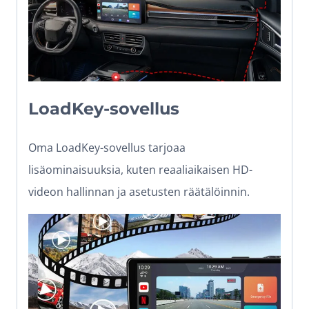
LoadKey-sovellus
Oma LoadKey-sovellus tarjoaa
lisäominaisuuksia, kuten reaaliaikaisen HD-
videon hallinnan ja asetusten räätälöinnin.