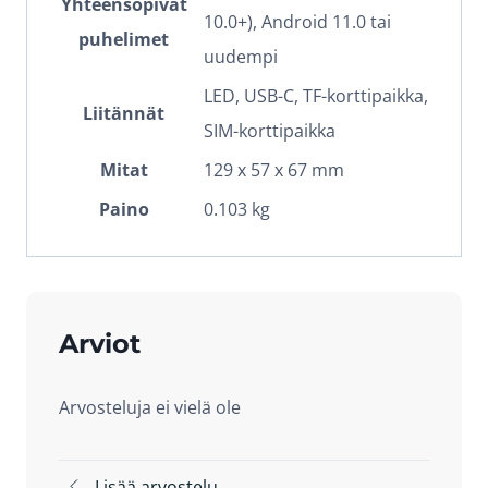
Yhteensopivat
10.0+), Android 11.0 tai
puhelimet
uudempi
LED, USB-C, TF-korttipaikka,
Liitännät
SIM-korttipaikka
Mitat
129 x 57 x 67 mm
Paino
0.103 kg
Arviot
Arvosteluja ei vielä ole
Lisää arvostelu