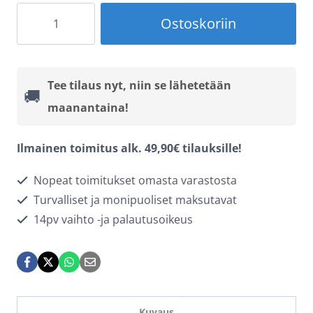
Langaton
Ostoskoriin
Carlinkit
Tbox
Plus
Tee tilaus nyt, niin se lähetetään
🚚
AR
maanantaina!
(4+64GB)
-
Ilmainen toimitus alk. 49,90€ tilauksille!
Dash
Nopeat toimitukset omasta varastosta
Cam
Turvalliset ja monipuoliset maksutavat
-
14pv vaihto -ja palautusoikeus
sovitin
autoosi
määrä
Kuvaus