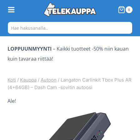
Siirry
0
sisältöön
LOPPUUNMYYNTI
– Kaikki tuotteet -50% niin kauan
kuin tavaraa riittää!
Koti
/
Kauppa
/
Autoon
/
Langaton Carlinkit Tbox Plus AR
(4+64GB) – Dash Cam -sovitin autoosi
Ale!