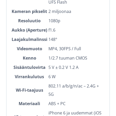
UFS Flash
Kameran pikselit
2 miljoonaa
Resoluutio
1080p
Aukko (Aperture)
f1.6
Laajakulmalinssi
148°
Videomuoto
MP4, 30FPS / Full
Kenno
1/2.7 tuuman CMOS
Sisääntulovirta
5 V ± 0.2 V 1.2 A
Virrankulutus
6 W
802.11 a/b/g/n/ac – 2.4G +
Wi-Fi-taajuus
5G
Materiaali
ABS + PC
iPhone 6 ja uudemmat (iOS