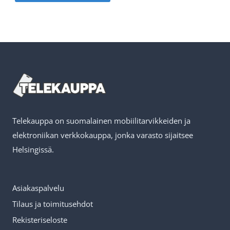
oli:
on:
49,90 €.
24,
24,90 €.
12,45 €.
Telekauppa on suomalainen mobiilitarvikkeiden ja
elektroniikan verkkokauppa, jonka varasto sijaitsee
Helsingissä.
Asiakaspalvelu
Tilaus ja toimitusehdot
Rekisteriseloste