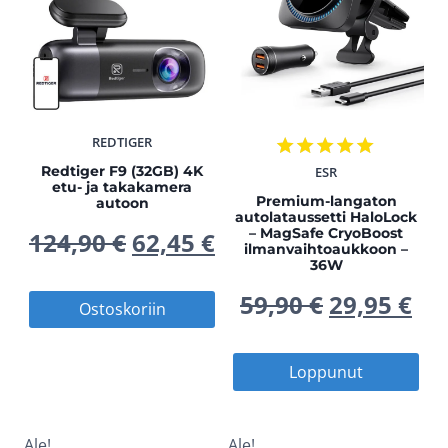
REDTIGER
Redtiger F9 (32GB) 4K
ESR
Arvostelu
etu- ja takakamera
tuotteesta:
Premium-langaton
autoon
5.00
autolataussetti HaloLock
– MagSafe CryoBoost
Alkuperäinen
Nykyinen
/ 5
124,90
€
62,45
€
ilmanvaihtoaukkoon –
36W
hinta
hinta
Alkuperä
Ny
59,90
€
29,95
€
Ostoskoriin
oli:
on:
hinta
hi
Loppunut
124,90 €.
62,45 €.
oli:
on
59,90 €.
29,
Ale!
Ale!