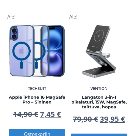
14,90 €.
7,45 €.
oli:
on
24,90 €.
12,
Ale!
Ale!
TECHSUIT
VENTION
Apple iPhone 16 MagSafe
Langaton 3-in-1
Pro – Sininen
pikalaturi, 15W, MagSafe,
taittuva, hopea
Alkuperäinen
Nykyinen
14,90
€
7,45
€
Alkuperä
Ny
79,90
€
39,95
€
hinta
hinta
hinta
hi
Ostoskoriin