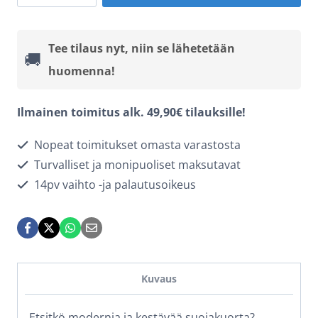
16
MagSafe
Tee tilaus nyt, niin se lähetetään
🚚
Pro
huomenna!
-
Violetti
Ilmainen toimitus alk. 49,90€ tilauksille!
määrä
Nopeat toimitukset omasta varastosta
Turvalliset ja monipuoliset maksutavat
14pv vaihto -ja palautusoikeus
Kuvaus
Etsitkö modernia ja kestävää suojakuorta?