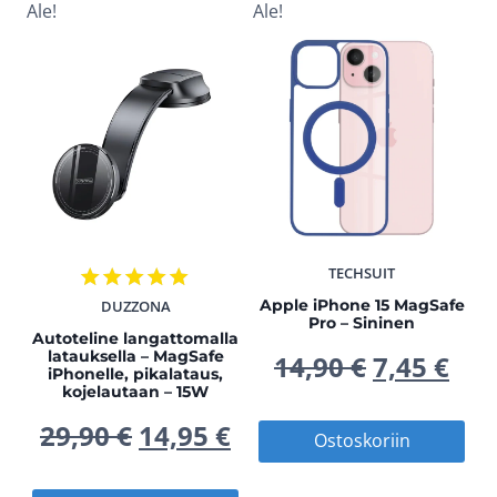
Ale!
Ale!
TECHSUIT
Apple iPhone 15 MagSafe
DUZZONA
Arvostelu
Pro – Sininen
tuotteesta:
Autoteline langattomalla
5.00
latauksella – MagSafe
Alkuperä
Nyk
14,90
€
7,45
€
iPhonelle, pikalataus,
/ 5
kojelautaan – 15W
hinta
hin
Alkuperäinen
Nykyinen
29,90
€
14,95
€
Ostoskoriin
oli:
on:
hinta
hinta