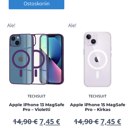
Ostoskoriin
14,90 €.
7,45
oli:
on:
29,90 €.
14,95 €.
Ale!
Ale!
TECHSUIT
TECHSUIT
Apple iPhone 13 MagSafe
Apple iPhone 15 MagSafe
Pro – Violetti
Pro – Kirkas
Alkuperäinen
Nykyinen
Alkuperä
Nyk
14,90
€
7,45
€
14,90
€
7,45
€