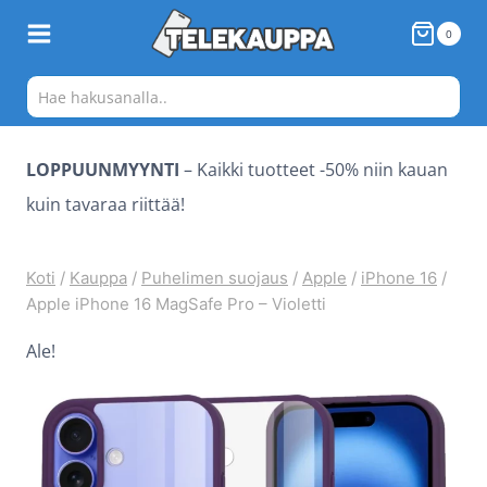
Siirry
0
sisältöön
LOPPUUNMYYNTI
– Kaikki tuotteet -50% niin kauan
kuin tavaraa riittää!
Koti
/
Kauppa
/
Puhelimen suojaus
/
Apple
/
iPhone 16
/
Apple iPhone 16 MagSafe Pro – Violetti
Ale!