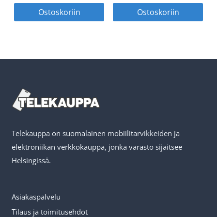
hinta
hinta
hinta
hin
Ostoskoriin
Ostoskoriin
oli:
on:
oli:
on:
14,90 €.
7,45 €.
14,90 €.
7,45
Telekauppa on suomalainen mobiilitarvikkeiden ja
elektroniikan verkkokauppa, jonka varasto sijaitsee
Helsingissä.
Asiakaspalvelu
Tilaus ja toimitusehdot