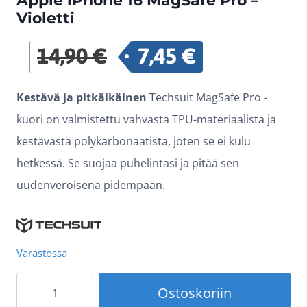
Apple iPhone 16 MagSafe Pro –
Violetti
14,90
€
7,45
€
Alkuperäinen
Nykyinen
hinta
hinta
Kestävä ja pitkäikäinen
Techsuit MagSafe Pro -
oli:
on:
kuori on valmistettu vahvasta TPU-materiaalista ja
14,90 €.
7,45 €.
kestävästä polykarbonaatista, joten se ei kulu
hetkessä. Se suojaa puhelintasi ja pitää sen
uudenveroisena pidempään.
Varastossa
Apple
Ostoskoriin
iPhone