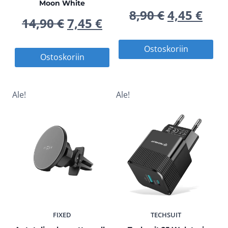
Moon White
Alkuperä
Nyk
8,90
€
4,45
€
Alkuperäinen
Nykyinen
14,90
€
7,45
€
hinta
hin
hinta
hinta
Ostoskoriin
Ostoskoriin
oli:
on:
oli:
on:
8,90 €.
4,45
14,90 €.
7,45 €.
Ale!
Ale!
FIXED
TECHSUIT