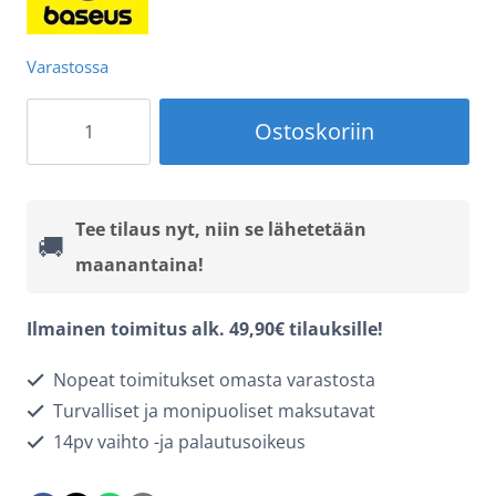
Varastossa
Baseus
Ostoskoriin
Power
Bank
Airpow
Tee tilaus nyt, niin se lähetetään
🚚
10000mAh
maanantaina!
–
Tehoa
Ilmainen toimitus alk. 49,90€ tilauksille!
ja
Nopeat toimitukset omasta varastosta
tyyliä
Turvalliset ja monipuoliset maksutavat
taskukoossa!
14pv vaihto -ja palautusoikeus
-