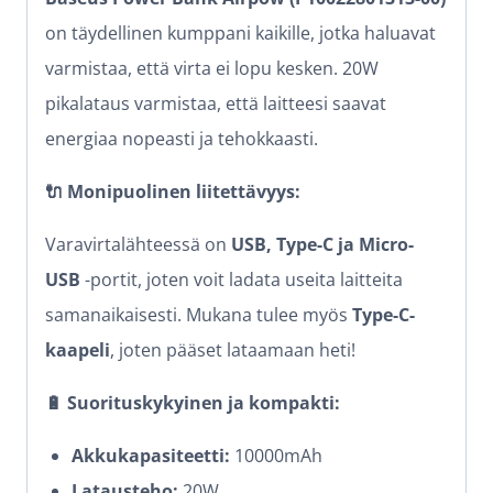
on täydellinen kumppani kaikille, jotka haluavat
varmistaa, että virta ei lopu kesken. 20W
pikalataus varmistaa, että laitteesi saavat
energiaa nopeasti ja tehokkaasti.
🔌 Monipuolinen liitettävyys:
Varavirtalähteessä on
USB, Type-C ja Micro-
USB
-portit, joten voit ladata useita laitteita
samanaikaisesti. Mukana tulee myös
Type-C-
kaapeli
, joten pääset lataamaan heti!
🔋 Suorituskykyinen ja kompakti:
Akkukapasiteetti:
10000mAh
Latausteho:
20W