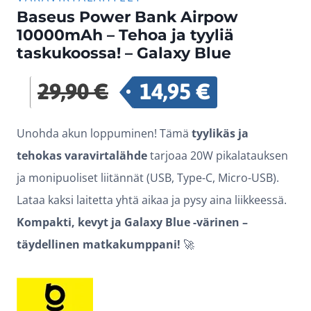
Baseus Power Bank Airpow
10000mAh – Tehoa ja tyyliä
taskukoossa! – Galaxy Blue
29,90
€
14,95
€
Alkuperäinen
Nykyinen
hinta
hinta
Unohda akun loppuminen! Tämä
tyylikäs ja
oli:
on:
tehokas varavirtalähde
tarjoaa 20W pikalatauksen
29,90 €.
14,95 €.
ja monipuoliset liitännät (USB, Type-C, Micro-USB).
Lataa kaksi laitetta yhtä aikaa ja pysy aina liikkeessä.
Kompakti, kevyt ja Galaxy Blue -värinen –
täydellinen matkakumppani!
🚀