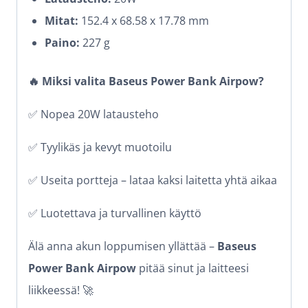
Mitat:
152.4 x 68.58 x 17.78 mm
Paino:
227 g
🔥 Miksi valita Baseus Power Bank Airpow?
✅ Nopea 20W latausteho
✅ Tyylikäs ja kevyt muotoilu
✅ Useita portteja – lataa kaksi laitetta yhtä aikaa
✅ Luotettava ja turvallinen käyttö
Älä anna akun loppumisen yllättää –
Baseus
Power Bank Airpow
pitää sinut ja laitteesi
liikkeessä! 🚀