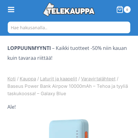
Siirry
0
sisältöön
LOPPUUNMYYNTI
– Kaikki tuotteet -50% niin kauan
kuin tavaraa riittää!
Koti
/
Kauppa
/
Laturit ja kaapelit
/
Varavirtalähteet
/
Baseus Power Bank Airpow 10000mAh – Tehoa ja tyyliä
taskukoossa! – Galaxy Blue
Ale!