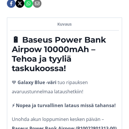
Galaxy
Blue
määrä
Kuvaus
🔋 Baseus Power Bank
Airpow 10000mAh –
Tehoa ja tyyliä
taskukoossa!
💙
Galaxy Blue -väri
tuo ripauksen
avaruustunnelmaa lataushetkiin!
⚡ Nopea ja turvallinen lataus missä tahansa!
Unohda akun loppuminen kesken päivän –
Baseus Power Bank Airpow (P10022801313-00)