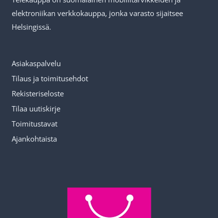
tuo
elektroniikan verkkokauppa, jonka varasto sijaitsee
sivu
Helsingissä.
Asiakaspalvelu
Tilaus ja toimitusehdot
Rekisteriseloste
Tilaa uutiskirje
Toimitustavat
Ajankohtaista