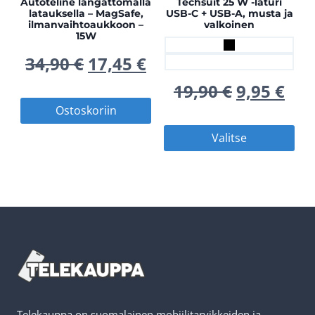
Autoteline langattomalla
Techsuit 25 W -laturi
latauksella – MagSafe,
USB-C + USB-A, musta ja
ilmanvaihtoaukkoon –
valkoinen
15W
Alkuperäinen
Nykyinen
34,90
€
17,45
€
Alkuperä
Nyk
19,90
€
9,95
€
hinta
hinta
Ostoskoriin
hinta
hin
oli:
on:
Täll
Valitse
oli:
on:
tuot
34,90 €.
17,45 €.
on
19,90 €.
9,95
use
muu
Voit
teh
vali
Telekauppa on suomalainen mobiilitarvikkeiden ja