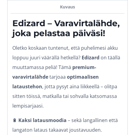
Kuvaus
Edizard – Varavirtalähde,
joka pelastaa päiväsi!
Oletko koskaan tuntenut, että puhelimesi akku
loppuu juuri väärällä hetkellä?
Edizard
on täällä
muuttamassa peliä! Tämä
premium-
varavirtalähde
tarjoaa
optimaalisen
lataustehon
, jotta pysyt aina liikkeellä – olitpa
sitten töissä, matkalla tai sohvalla katsomassa
lempisarjaasi.
🔋
Kaksi latausmoodia
– sekä langallinen että
langaton lataus takaavat joustavuuden.