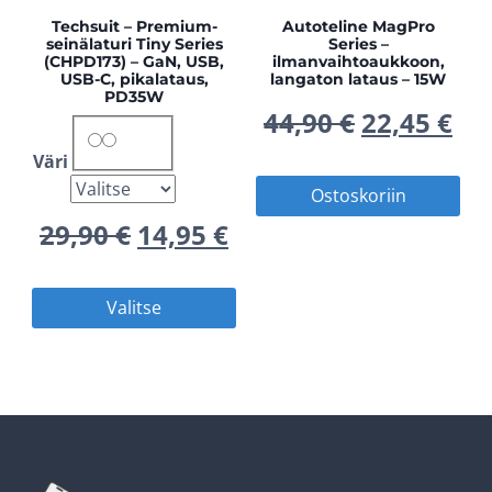
Techsuit – Premium-
Autoteline MagPro
seinälaturi Tiny Series
Series –
(CHPD173) – GaN, USB,
ilmanvaihtoaukkoon,
USB-C, pikalataus,
langaton lataus – 15W
PD35W
Alkuperä
Ny
44,90
€
22,45
€
Väri
hinta
hi
Ostoskoriin
oli:
on
Alkuperäinen
Nykyinen
29,90
€
14,95
€
44,90 €.
22,
hinta
hinta
Tällä
Valitse
oli:
on:
tuotteella
on
29,90 €.
14,95 €.
useampi
muunnelma.
Voit