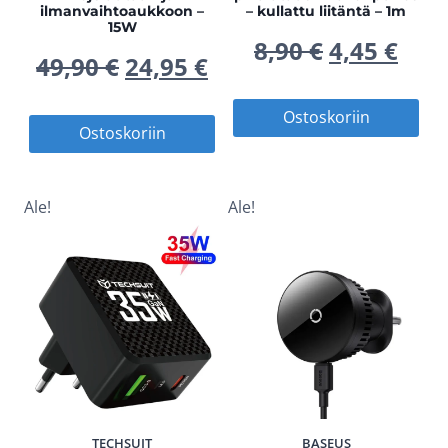
ilmanvaihtoaukkoon –
– kullattu liitäntä – 1m
15W
Alkuperä
Nyk
8,90
€
4,45
€
Alkuperäinen
Nykyinen
49,90
€
24,95
€
hinta
hin
hinta
hinta
Ostoskoriin
Ostoskoriin
oli:
on:
oli:
on:
8,90 €.
4,45
49,90 €.
24,95 €.
Ale!
Ale!
TECHSUIT
BASEUS