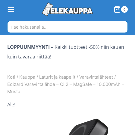
Siirry
0
sisältöön
LOPPUUNMYYNTI
– Kaikki tuotteet -50% niin kauan
kuin tavaraa riittää!
Koti
/
Kauppa
/
Laturit ja kaapelit
/
Varavirtalähteet
/
Edizard Varavirtalähde – Qi 2 – MagSafe – 10.000mAh –
Musta
Ale!