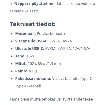
📱
Näppärä pöytäteline
– lataa ja katso videoita
samanaikaisesti!
Tekniset tiedot:
Materiaali:
Polykarbonaatti
Sisääntulo USB-C:
5V/3A, 9V/2A
Ulostulo USB-C:
5V/3A, 9V/2.2A, 12V/1.67A
Teho:
15W
Mitat:
102 x 65 x 21.3 mm
Paino:
180 g
Paketissa mukana:
Varavirtalähde, Type-C–
Type-C-kaapeli
Tämä pieni mutta tehokas varavirtalähde tekee