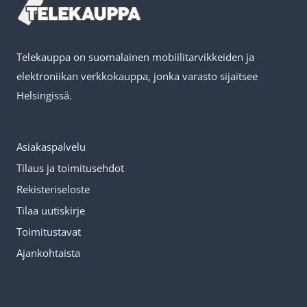
tehdä
valinnat
Telekauppa on suomalainen mobiilitarvikkeiden ja
tuotteen
elektroniikan verkkokauppa, jonka varasto sijaitsee
sivulla.
Helsingissä.
Asiakaspalvelu
Tilaus ja toimitusehdot
Rekisteriseloste
Tilaa uutiskirje
Toimitustavat
Ajankohtaista