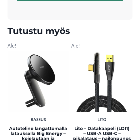
Tutustu myös
Ale!
Ale!
BASEUS
LITO
Autoteline langattomalla
Lito – Datakaapeli (LD11)
latauksella Big Energy –
– USB-A USB-C –
kojelautaan ja
pikalataus – nailonpunos