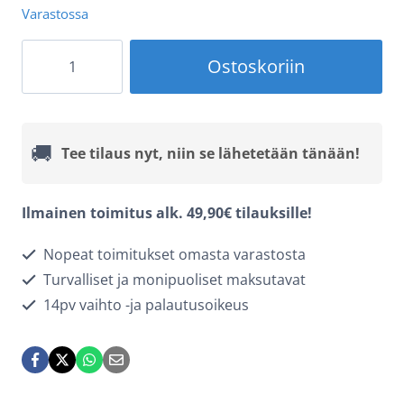
Varastossa
Edizard
Ostoskoriin
Varavirtalähde
-
Qi
🚚
Tee tilaus nyt, niin se lähetetään tänään!
2
-
Ilmainen toimitus alk. 49,90€ tilauksille!
MagSafe
Nopeat toimitukset omasta varastosta
-
Turvalliset ja monipuoliset maksutavat
10.000mAh
14pv vaihto -ja palautusoikeus
-
Musta
määrä