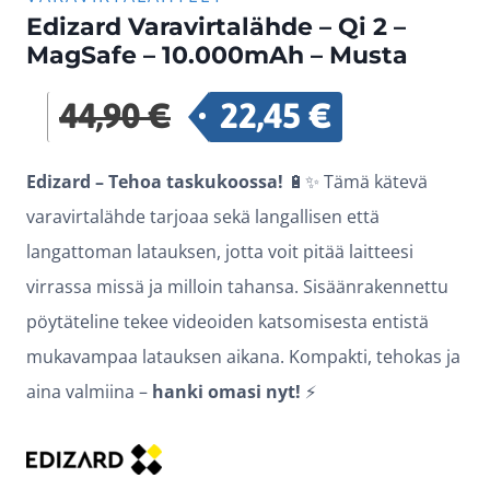
Edizard Varavirtalähde – Qi 2 –
MagSafe – 10.000mAh – Musta
44,90
€
22,45
€
Alkuperäinen
Nykyinen
hinta
hinta
Edizard – Tehoa taskukoossa!
🔋✨ Tämä kätevä
oli:
on:
varavirtalähde tarjoaa sekä langallisen että
44,90 €.
22,45 €.
langattoman latauksen, jotta voit pitää laitteesi
virrassa missä ja milloin tahansa. Sisäänrakennettu
pöytäteline tekee videoiden katsomisesta entistä
mukavampaa latauksen aikana. Kompakti, tehokas ja
aina valmiina –
hanki omasi nyt!
⚡