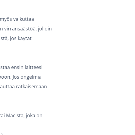
t myös vaikuttaa
 virransäästöä, jolloin
stä, jos käytät
staa ensin laitteesi
kkoon. Jos ongelmia
oi auttaa ratkaisemaan
tai Macista, joka on
.)