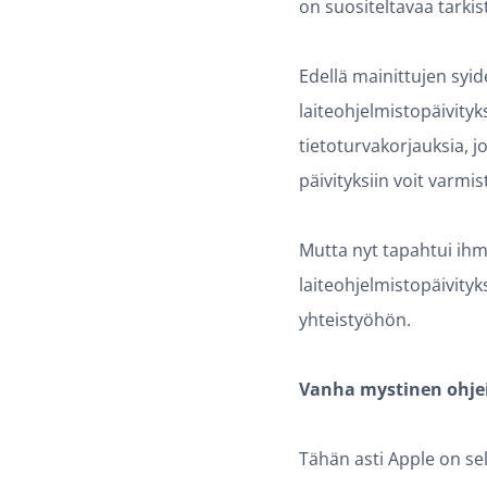
on suositeltavaa tarkist
Edellä mainittujen syid
laiteohjelmistopäivityks
tietoturvakorjauksia, j
päivityksiin voit varmis
Mutta nyt tapahtui ihme
laiteohjelmistopäivityk
yhteistyöhön.
Vanha mystinen ohje
Tähän asti Apple on sel