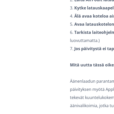
3.
Kytke latauskaapel
4.
Älä avaa koteloa a
5.
Avaa latauskotelon 
6.
Tarkista laiteohjel
luovuttamatta.)
7.
Jos päivitystä ei ta
Mitä uutta tässä oik
Äänenlaadun parantamin
päivityksen myötä Apple
tekevät kuuntelukokemu
äänivalikoimia, jotka t