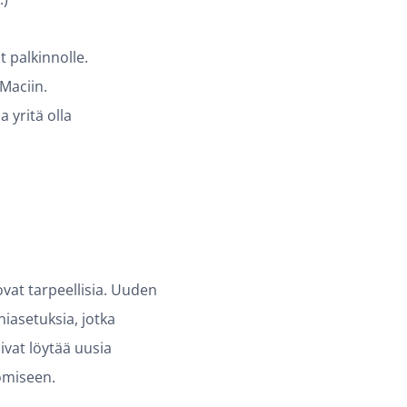
t palkinnolle.
 Maciin.
 yritä olla
vat tarpeellisia. Uuden
iasetuksia, jotka
ivat löytää uusia
somiseen.