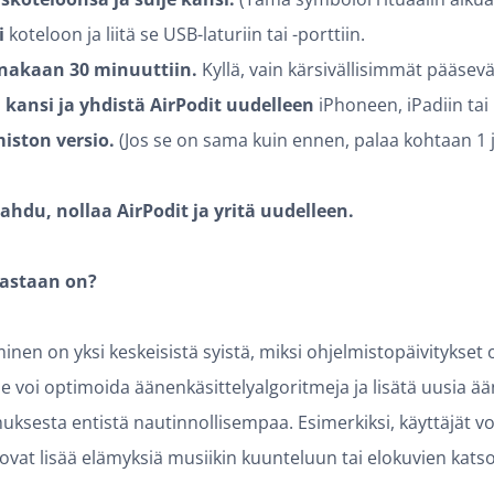
i
koteloon ja liitä se USB-laturiin tai -porttiin.
inakaan 30 minuuttiin.
Kyllä, vain kärsivällisimmät pääsevä
kansi ja yhdistä AirPodit uudelleen
iPhoneen, iPadiin tai
miston versio.
(Jos se on sama kuin ennen, palaa kohtaan 1 ja
pahdu, nollaa AirPodit ja yritä uudelleen.
eastaan on?
en on yksi keskeisistä syistä, miksi ohjelmistopäivitykset o
 voi optimoida äänenkäsittelyalgoritmeja ja lisätä uusia ään
ksesta entistä nautinnollisempaa. Esimerkiksi, käyttäjät vo
uovat lisää elämyksiä musiikin kuunteluun tai elokuvien kat