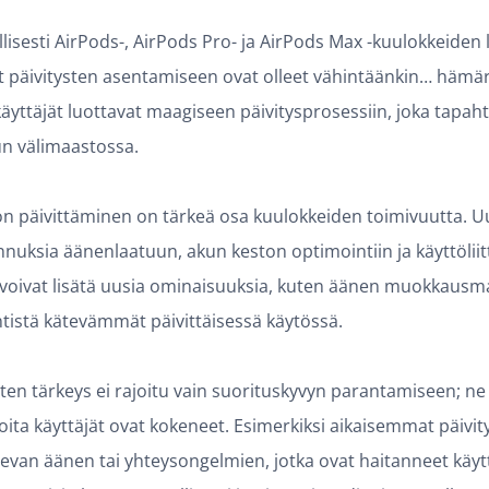
lisesti AirPods-, AirPods Pro- ja AirPods Max -kuulokkeiden 
t päivitysten asentamiseen ovat olleet vähintäänkin… hämä
käyttäjät luottavat maagiseen päivitysprosessiin, joka tapah
un välimaastossa.
on päivittäminen on tärkeä osa kuulokkeiden toimivuutta. Uu
uksia äänenlaatuun, akun keston optimointiin ja käyttölii
t voivat lisätä uusia ominaisuuksia, kuten äänen muokkausma
ntistä kätevämmät päivittäisessä käytössä.
ten tärkeys ei rajoitu vain suorituskyvyn parantamiseen; ne
oita käyttäjät ovat kokeneet. Esimerkiksi aikaisemmat päivit
levan äänen tai yhteysongelmien, jotka ovat haitanneet käyt