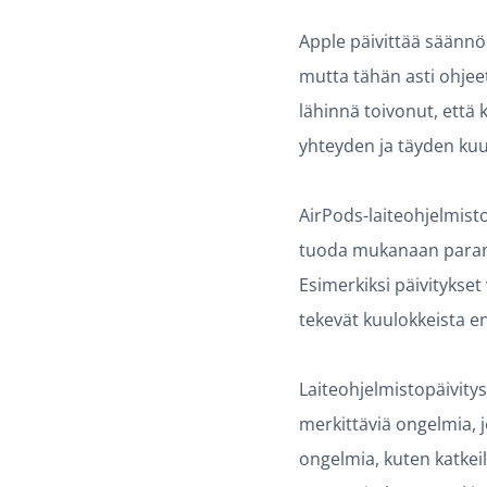
Apple päivittää säännöl
mutta tähän asti ohjee
lähinnä toivonut, että 
yhteyden ja täyden ku
AirPods-laiteohjelmist
tuoda mukanaan parann
Esimerkiksi päivitykse
tekevät kuulokkeista e
Laiteohjelmistopäivitys
merkittäviä ongelmia, j
ongelmia, kuten katkei