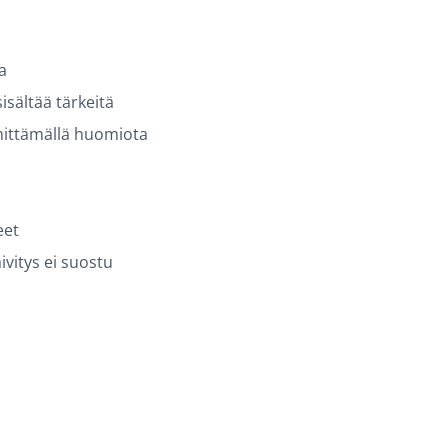
a
isältää tärkeitä
innittämällä huomiota
eet
ivitys ei suostu