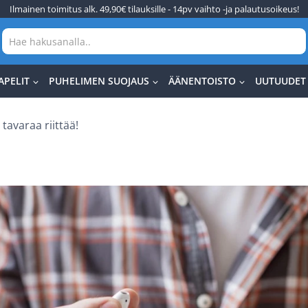
Ilmainen toimitus alk. 49,90€ tilauksille - 14pv vaihto -ja palautusoikeus!
APELIT
PUHELIMEN SUOJAUS
ÄÄNENTOISTO
UUTUUDET
tavaraa riittää!