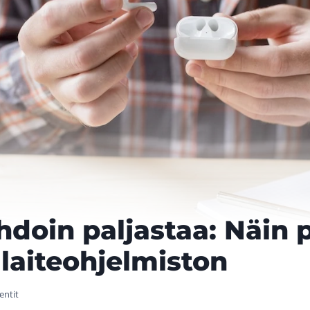
hdoin paljastaa: Näin p
laiteohjelmiston
ntit