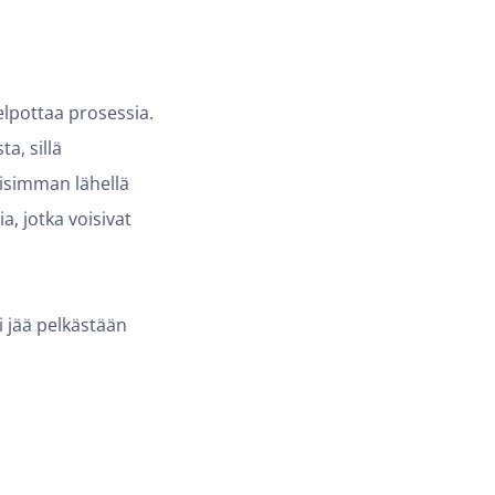
elpottaa prosessia.
a, sillä
llisimman lähellä
a, jotka voisivat
ei jää pelkästään