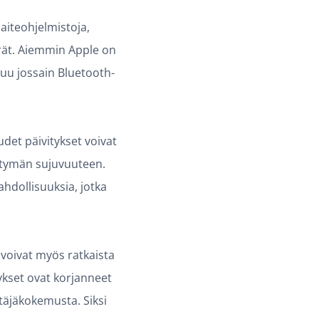
laiteohjelmistoja,
rät. Aiemmin Apple on
tuu jossain Bluetooth-
det päivitykset voivat
ttymän sujuvuuteen.
hdollisuuksia, jotka
 voivat myös ratkaista
ykset ovat korjanneet
täjäkokemusta. Siksi