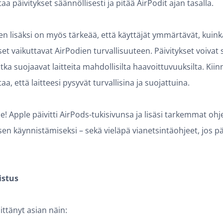
aa päivitykset säännöllisesti ja pitää AirPodit ajan tasalla.
en lisäksi on myös tärkeää, että käyttäjät ymmärtävät, kuink
et vaikuttavat AirPodien turvallisuuteen. Päivitykset voivat s
otka suojaavat laitteita mahdollisilta haavoittuvuuksilta. Ki
taa, että laitteesi pysyvät turvallisina ja suojattuina.
! Apple päivitti AirPods-tukisivunsa ja lisäsi tarkemmat ohj
sen käynnistämiseksi – sekä vieläpä vianetsintäohjeet, jos pä
istus
ittänyt asian näin: