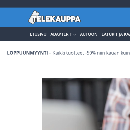
Siirry
sisältöön
ETUSIVU
ADAPTERIT
AUTOON
LATURIT JA KA
LOPPUUNMYYNTI
– Kaikki tuotteet -50% niin kauan kuin 