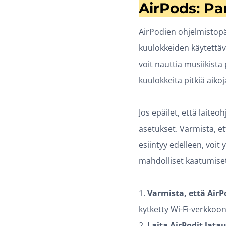
AirPods: Pa
AirPodien ohjelmistopäi
kuulokkeiden käytettäv
voit nauttia musiikista
kuulokkeita pitkiä aikoj
Jos epäilet, että laiteo
asetukset. Varmista, et
esiintyy edelleen, voit
mahdolliset kaatumiset 
1.
Varmista, että Air
kytketty Wi-Fi-verkkoon
2.
Laita AirPodit lata