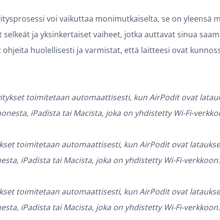
vitysprosessi voi vaikuttaa monimutkaiselta, se on yleensä m
 selkeät ja yksinkertaiset vaiheet, jotka auttavat sinua saa
t ohjeita huolellisesti ja varmistat, että laitteesi ovat kunno
itykset toimitetaan automaattisesti, kun AirPodit ovat latau
nesta, iPadista tai Macista, joka on yhdistetty Wi-Fi-verkko
kset toimitetaan automaattisesti, kun AirPodit ovat lataukse
ta, iPadista tai Macista, joka on yhdistetty Wi-Fi-verkkoon.
kset toimitetaan automaattisesti, kun AirPodit ovat lataukse
ta, iPadista tai Macista, joka on yhdistetty Wi-Fi-verkkoon.