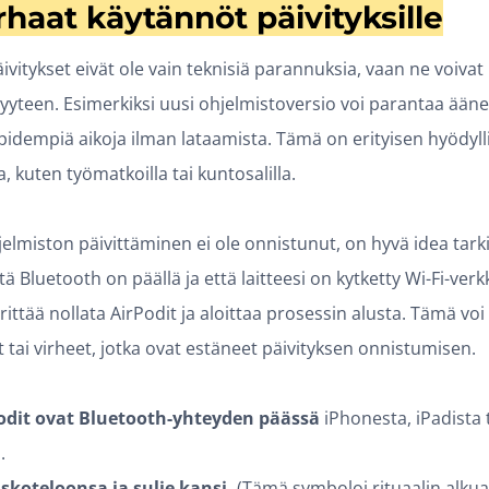
rhaat käytännöt päivityksille
vitykset eivät ole vain teknisiä parannuksia, vaan ne voiva
yyteen. Esimerkiksi uusi ohjelmistoversio voi parantaa äänen
 pidempiä aikoja ilman lataamista. Tämä on erityisen hyödylli
a, kuten työmatkoilla tai kuntosalilla.
hjelmiston päivittäminen ei ole onnistunut, on hyvä idea tarki
tä Bluetooth on päällä ja että laitteesi on kytketty Wi-Fi-ver
 yrittää nollata AirPodit ja aloittaa prosessin alusta. Tämä v
tai virheet, jotka ovat estäneet päivityksen onnistumisen.
Podit ovat Bluetooth-yhteyden päässä
iPhonesta, iPadista 
.
uskoteloonsa ja sulje kansi.
(Tämä symboloi rituaalin alkua