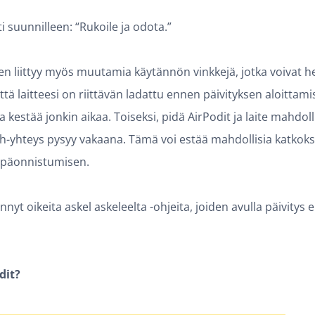
 suunnilleen: “Rukoile ja odota.”
en liittyy myös muutamia käytännön vinkkejä, jotka voivat h
tä laitteesi on riittävän ladattu ennen päivityksen aloittamist
a kestää jonkin aikaa. Toiseksi, pidä AirPodit ja laite mahdo
th-yhteys pysyy vakaana. Tämä voi estää mahdollisia katkoksi
 epäonnistumisen.
nyt oikeita askel askeleelta -ohjeita, joiden avulla päivitys 
dit?