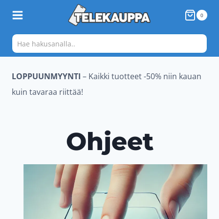
Siirry
0
sisältöön
LOPPUUNMYYNTI
– Kaikki tuotteet -50% niin kauan
kuin tavaraa riittää!
Ohjeet