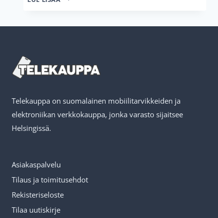
ASENNAT
PANSSARILASIN
PUHELIMEESI
–
HELPOT
OHJEET
ILMAN
KUPLIA!
Telekauppa on suomalainen mobiilitarvikkeiden ja
elektroniikan verkkokauppa, jonka varasto sijaitsee
Helsingissä.
Asiakaspalvelu
Tilaus ja toimitusehdot
Rekisteriseloste
Tilaa uutiskirje