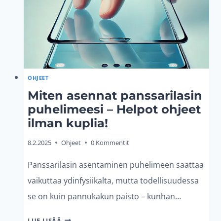
OHJEET
Miten asennat panssarilasin
puhelimeesi – Helpot ohjeet
ilman kuplia!
8.2.2025
Ohjeet
0 Kommentit
Panssarilasin asentaminen puhelimeen saattaa
vaikuttaa ydinfysiikalta, mutta todellisuudessa
se on kuin pannukakun paisto – kunhan…
MITEN
LUE LISÄÄ