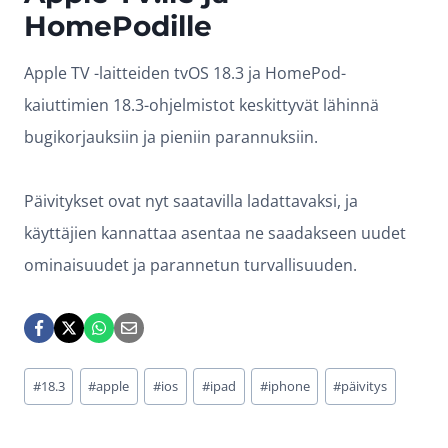
HomePodille
Apple TV -laitteiden tvOS 18.3 ja HomePod-
kaiuttimien 18.3-ohjelmistot keskittyvät lähinnä
bugikorjauksiin ja pieniin parannuksiin.
Päivitykset ovat nyt saatavilla ladattavaksi, ja
käyttäjien kannattaa asentaa ne saadakseen uudet
ominaisuudet ja parannetun turvallisuuden.
Avainsanat:
#
18.3
#
apple
#
ios
#
ipad
#
iphone
#
päivitys