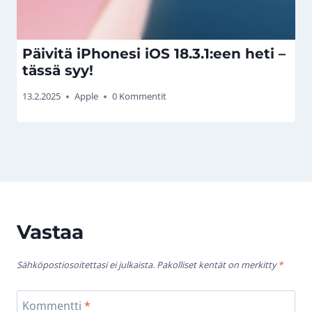
Päivitä iPhonesi iOS 18.3.1:een heti –
tässä syy!
13.2.2025
Apple
0 Kommentit
Vastaa
Sähköpostiosoitettasi ei julkaista.
Pakolliset kentät on merkitty
*
Kommentti
*