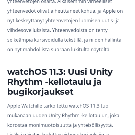
yhteenvetojen osalta. Aikaisemmin virheelliset
yhteenvedot olivat aiheuttaneet kohua, ja Apple on
nyt keskeyttänyt yhteenvetojen luomisen uutis- ja
viihdesovelluksista. Yhteenvedoista on tehty
selkeämpiä kursivoidulla tekstillä, ja niiden hallinta
on nyt mahdollista suoraan lukitulta näytöltä.
watchOS 11.3: Uusi Unity
Rhythm -kellotaulu ja
bugikorjaukset
Apple Watchille tarkoitettu watchOS 11.3 tuo
mukanaan uuden Unity Rhythm -kellotaulun, joka
korostaa monimuotoisuutta ja yhteisöllisyyttä.
Lisäksi päivitys keskittyy virheenkorjauksiin ja