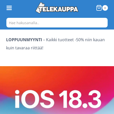
Siirry
0
sisältöön
LOPPUUNMYYNTI
– Kaikki tuotteet -50% niin kauan
kuin tavaraa riittää!