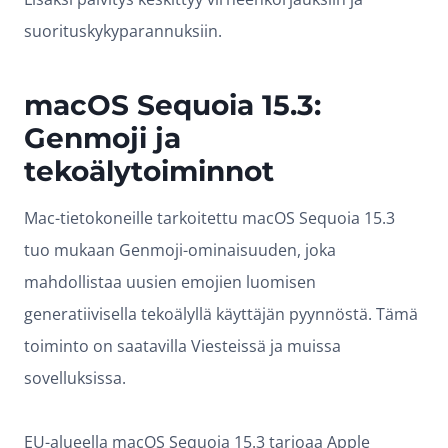
suorituskykyparannuksiin.
macOS Sequoia 15.3:
Genmoji ja
tekoälytoiminnot
Mac-tietokoneille tarkoitettu macOS Sequoia 15.3
tuo mukaan Genmoji-ominaisuuden, joka
mahdollistaa uusien emojien luomisen
generatiivisella tekoälyllä käyttäjän pyynnöstä. Tämä
toiminto on saatavilla Viesteissä ja muissa
sovelluksissa.
EU-alueella macOS Sequoia 15.3 tarjoaa Apple