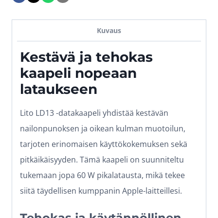
kulmaliitin,
1m
Kuvaus
määrä
Kestävä ja tehokas
kaapeli nopeaan
lataukseen
Lito LD13 -datakaapeli yhdistää kestävän
nailonpunoksen ja oikean kulman muotoilun,
tarjoten erinomaisen käyttökokemuksen sekä
pitkäikäisyyden. Tämä kaapeli on suunniteltu
tukemaan jopa 60 W pikalatausta, mikä tekee
siitä täydellisen kumppanin Apple-laitteillesi.
Tehokas ja käytännöllinen