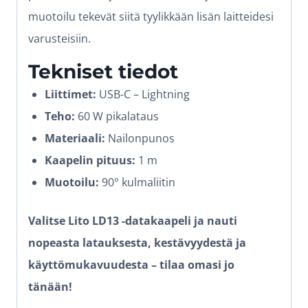
muotoilu tekevät siitä tyylikkään lisän laitteidesi
varusteisiin.
Tekniset tiedot
Liittimet:
USB-C – Lightning
Teho:
60 W pikalataus
Materiaali:
Nailonpunos
Kaapelin pituus:
1 m
Muotoilu:
90° kulmaliitin
Valitse Lito LD13 -datakaapeli ja nauti
nopeasta latauksesta, kestävyydestä ja
käyttömukavuudesta – tilaa omasi jo
tänään!