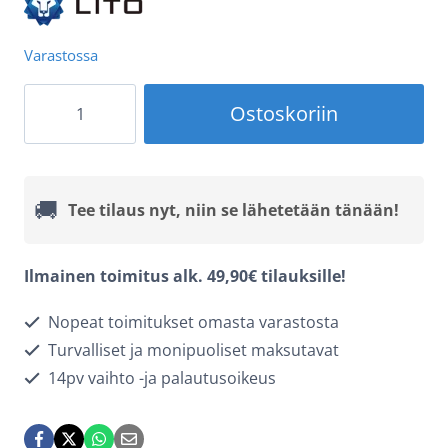
Varastossa
Lito
Ostoskoriin
-
Datakaapeli
(LD13)
🚚
Tee tilaus nyt, niin se lähetetään tänään!
-
USB-
Ilmainen toimitus alk. 49,90€ tilauksille!
C
Nopeat toimitukset omasta varastosta
Lightning,
Turvalliset ja monipuoliset maksutavat
pikalataus
14pv vaihto -ja palautusoikeus
60W,
nailonpunos,