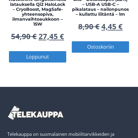
latauksella Qi2 HaloLock
– USB-A USB-C –
– CryoBoost, MagSafe-
pikalataus – nailonpunos
yhteensopiva,
– kullattu liitäntä – 1m
ilmanvaihtoaukkoon –
Alkuperä
Nyk
15W
8,90
€
4,45
€
Alkuperäinen
Nykyinen
54,90
€
27,45
€
hinta
hin
Ostoskoriin
hinta
hinta
oli:
on:
Loppunut
oli:
on:
8,90 €.
4,45
54,90 €.
27,45 €.
Telekauppa on suomalainen mobiilitarvikkeiden ja