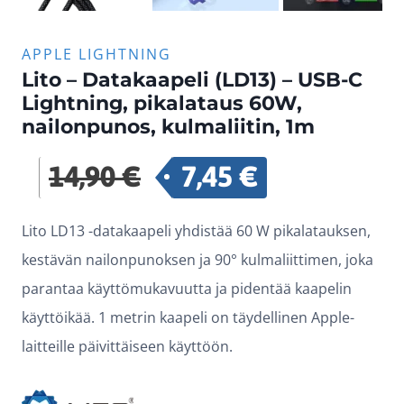
APPLE LIGHTNING
Lito – Datakaapeli (LD13) – USB-C
Lightning, pikalataus 60W,
nailonpunos, kulmaliitin, 1m
14,90
€
7,45
€
Alkuperäinen
Nykyinen
hinta
hinta
Lito LD13 -datakaapeli yhdistää 60 W pikalatauksen,
oli:
on:
kestävän nailonpunoksen ja 90° kulmaliittimen, joka
14,90 €.
7,45 €.
parantaa käyttömukavuutta ja pidentää kaapelin
käyttöikää. 1 metrin kaapeli on täydellinen Apple-
laitteille päivittäiseen käyttöön.