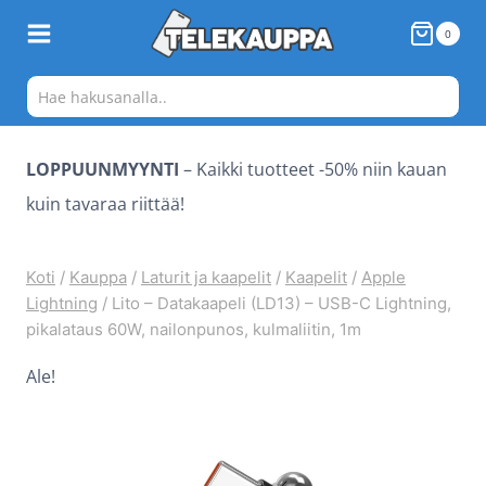
Siirry
0
sisältöön
LOPPUUNMYYNTI
– Kaikki tuotteet -50% niin kauan
kuin tavaraa riittää!
Koti
/
Kauppa
/
Laturit ja kaapelit
/
Kaapelit
/
Apple
Lightning
/
Lito – Datakaapeli (LD13) – USB-C Lightning,
pikalataus 60W, nailonpunos, kulmaliitin, 1m
Ale!