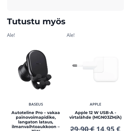
Tutustu myös
Ale!
Ale!
BASEUS
APPLE
Autoteline Pro – vakaa
Apple 12 W USB-A -
painovoimapidike,
virtalähde (MGN03ZM/A)
langaton lataus,
Alkuperä
Ny
ilmanvaihtoaukkoon –
29,90
€
14,95
€