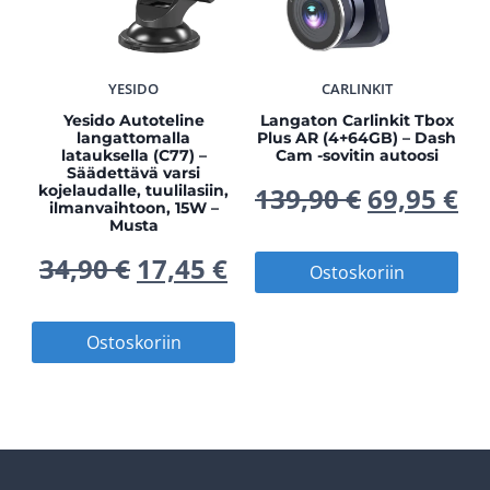
YESIDO
CARLINKIT
Yesido Autoteline
Langaton Carlinkit Tbox
langattomalla
Plus AR (4+64GB) – Dash
latauksella (C77) –
Cam -sovitin autoosi
Säädettävä varsi
Alkuperä
Ny
kojelaudalle, tuulilasiin,
139,90
€
69,95
€
ilmanvaihtoon, 15W –
Musta
hinta
hi
Alkuperäinen
Nykyinen
34,90
€
17,45
€
Ostoskoriin
oli:
on
hinta
hinta
Ostoskoriin
139,90 €.
69
oli:
on:
34,90 €.
17,45 €.