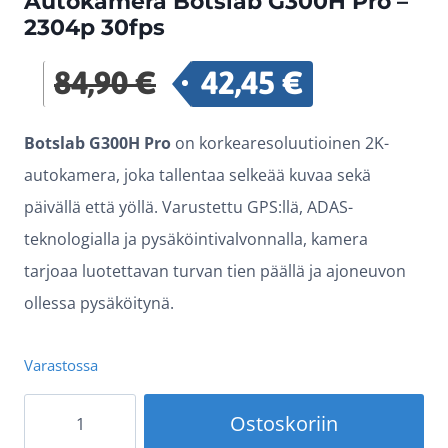
Autokamera Botslab G300H Pro –
2304p 30fps
84,90
€
42,45
€
Alkuperäinen
Nykyinen
hinta
hinta
Botslab G300H Pro
on korkearesoluutioinen 2K-
oli:
on:
autokamera, joka tallentaa selkeää kuvaa sekä
84,90 €.
42,45 €.
päivällä että yöllä. Varustettu GPS:llä, ADAS-
teknologialla ja pysäköintivalvonnalla, kamera
tarjoaa luotettavan turvan tien päällä ja ajoneuvon
ollessa pysäköitynä.
Varastossa
Autokamera
Ostoskoriin
Botslab