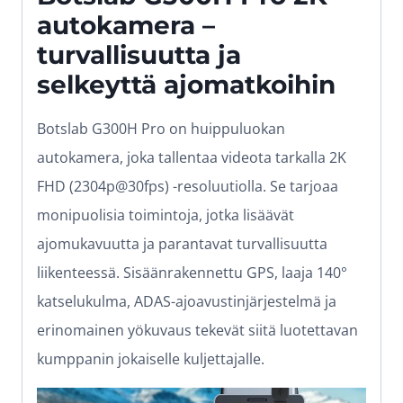
autokamera –
turvallisuutta ja
selkeyttä ajomatkoihin
Botslab G300H Pro on huippuluokan
autokamera, joka tallentaa videota tarkalla 2K
FHD (2304p@30fps) -resoluutiolla. Se tarjoaa
monipuolisia toimintoja, jotka lisäävät
ajomukavuutta ja parantavat turvallisuutta
liikenteessä. Sisäänrakennettu GPS, laaja 140°
katselukulma, ADAS-ajoavustinjärjestelmä ja
erinomainen yökuvaus tekevät siitä luotettavan
kumppanin jokaiselle kuljettajalle.