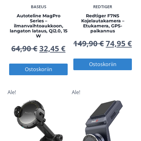
BASEUS
REDTIGER
Autoteline MagPro
Redtiger F7NS
Series –
Kojelautakamera –
ilmanvaihtoaukkoon,
Etukamera, GPS-
langaton lataus, Qi2.0, 15
paikannus
W
Alkuperä
Ny
149,90
€
74,95
€
Alkuperäinen
Nykyinen
64,90
€
32,45
€
hinta
hi
hinta
hinta
Ostoskoriin
Ostoskoriin
oli:
on
oli:
on:
149,90 €.
74
64,90 €.
32,45 €.
Ale!
Ale!