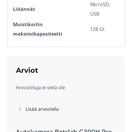
MicroSD,
Liitännät
USB
Muistikortin
128 Gt
maksimikapasiteetti
Arviot
Arvosteluja ei vielä ole
Lisää arvostelu
Autokamera Botslab G300H Pro