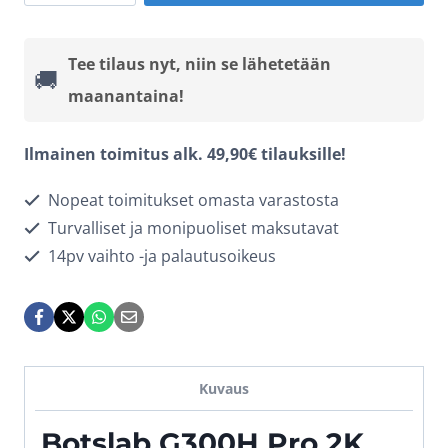
G300H
Pro
Tee tilaus nyt, niin se lähetetään
🚚
–
maanantaina!
2304p
30fps
Ilmainen toimitus alk. 49,90€ tilauksille!
määrä
Nopeat toimitukset omasta varastosta
Turvalliset ja monipuoliset maksutavat
14pv vaihto -ja palautusoikeus
Kuvaus
Botslab G300H Pro 2K