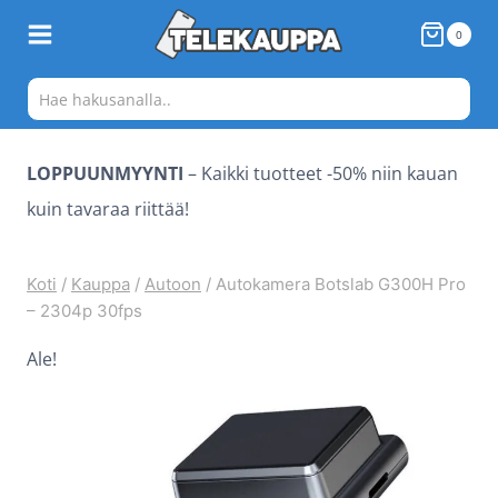
Siirry
0
sisältöön
LOPPUUNMYYNTI
– Kaikki tuotteet -50% niin kauan
kuin tavaraa riittää!
Koti
/
Kauppa
/
Autoon
/
Autokamera Botslab G300H Pro
– 2304p 30fps
Ale!