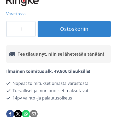
Varastossa
Ringke
Ostoskoriin
Easy
Slide
Panssarilasi
🚚
Tee tilaus nyt, niin se lähetetään tänään!
(2
kpl)
Ilmainen toimitus alk. 49,90€ tilauksille!
–
Nopeat toimitukset omasta varastosta
iPhone
Turvalliset ja monipuoliset maksutavat
16
14pv vaihto -ja palautusoikeus
Pro
–