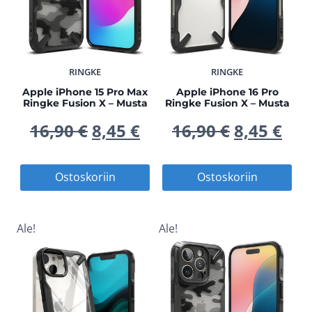
RINGKE
RINGKE
Apple iPhone 15 Pro Max
Apple iPhone 16 Pro
Ringke Fusion X – Musta
Ringke Fusion X – Musta
Alkuperäinen
Nykyinen
Alkuperä
Nyk
16,90
€
8,45
€
16,90
€
8,45
€
hinta
hinta
hinta
hin
Ostoskoriin
Ostoskoriin
oli:
on:
oli:
on:
16,90 €.
8,45 €.
16,90 €.
8,45
Ale!
Ale!