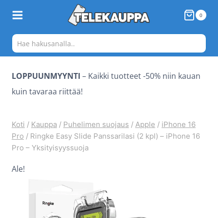
Siirry
0
sisältöön
LOPPUUNMYYNTI
– Kaikki tuotteet -50% niin kauan
kuin tavaraa riittää!
Koti
/
Kauppa
/
Puhelimen suojaus
/
Apple
/
iPhone 16
Pro
/
Ringke Easy Slide Panssarilasi (2 kpl) – iPhone 16
Pro – Yksityisyyssuoja
Ale!