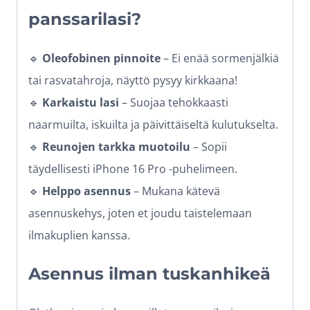
panssarilasi?
🔹
Oleofobinen pinnoite
– Ei enää sormenjälkiä
tai rasvatahroja, näyttö pysyy kirkkaana!
🔹
Karkaistu lasi
– Suojaa tehokkaasti
naarmuilta, iskuilta ja päivittäiseltä kulutukselta.
🔹
Reunojen tarkka muotoilu
– Sopii
täydellisesti iPhone 16 Pro
-puhelimeen.
🔹
Helppo asennus
– Mukana kätevä
asennuskehys, joten et joudu taistelemaan
ilmakuplien kanssa.
Asennus ilman tuskanhikeä