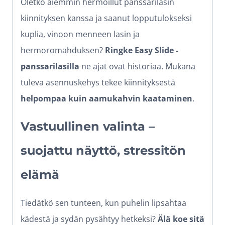
Oletko aiemmin hermoillut panssarilasin
kiinnityksen kanssa ja saanut lopputulokseksi
kuplia, vinoon menneen lasin ja
hermoromahduksen?
Ringke Easy Slide -
panssarilasilla
ne ajat ovat historiaa. Mukana
tuleva asennuskehys tekee kiinnityksestä
helpompaa kuin aamukahvin kaataminen
.
Vastuullinen valinta –
suojattu näyttö, stressitön
elämä
Tiedätkö sen tunteen, kun puhelin lipsahtaa
kädestä ja sydän pysähtyy hetkeksi?
Älä koe sitä