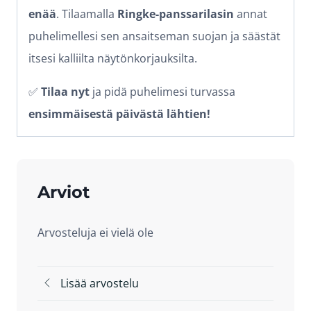
enää
. Tilaamalla
Ringke-panssarilasin
annat
puhelimellesi sen ansaitseman suojan ja säästät
itsesi kalliilta näytönkorjauksilta.
✅
Tilaa nyt
ja pidä puhelimesi turvassa
ensimmäisestä päivästä lähtien!
Arviot
Arvosteluja ei vielä ole
Lisää arvostelu