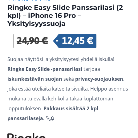
Ringke Easy Slide Panssarilasi (2
kpl) – iPhone 16 Pro –
Yksityisyyssuoja
24,90
€
12,45
€
Alkuperäinen
Nykyinen
hinta
hinta
Suojaa näyttösi ja yksityisyytesi yhdellä iskulla!
oli:
on:
Ringke Easy Slide -panssarilasi
tarjoaa
24,90 €.
12,45 €.
iskunkestävän suojan
sekä
privacy-suojauksen
,
joka estää uteliaita katseita sivuilta. Helppo asennus
mukana tulevalla kehikolla takaa kuplattoman
lopputuloksen.
Pakkaus sisältää 2 kpl
panssarilaseja.
🚀🔒