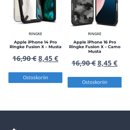
RINGKE
RINGKE
Apple iPhone 14 Pro
Apple iPhone 16 Pro
Ringke Fusion X – Musta
Ringke Fusion X – Camo
Musta
Alkuperäinen
Nykyinen
16,90
€
8,45
€
Alkuperä
Nyk
16,90
€
8,45
€
hinta
hinta
hinta
hin
Ostoskoriin
Ostoskoriin
oli:
on:
oli:
on:
16,90 €.
8,45 €.
16,90 €.
8,45