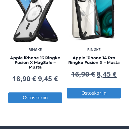
RINGKE
RINGKE
Apple iPhone 16 Ringke
Apple iPhone 14 Pro
Fusion X MagSafe –
Ringke Fusion X – Musta
Musta
Alkuperä
Nyk
16,90
€
8,45
€
Alkuperäinen
Nykyinen
18,90
€
9,45
€
hinta
hin
hinta
hinta
Ostoskoriin
Ostoskoriin
oli:
on:
oli:
on:
16,90 €.
8,45
18,90 €.
9,45 €.