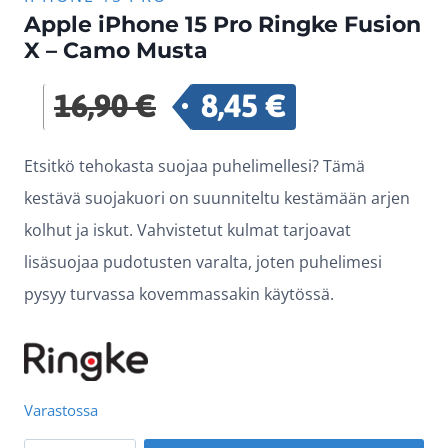
Apple iPhone 15 Pro Ringke Fusion
X – Camo Musta
16,90
€
8,45
€
Alkuperäinen
Nykyinen
hinta
hinta
Etsitkö tehokasta suojaa puhelimellesi? Tämä
oli:
on:
kestävä suojakuori on suunniteltu kestämään arjen
16,90 €.
8,45 €.
kolhut ja iskut. Vahvistetut kulmat tarjoavat
lisäsuojaa pudotusten varalta, joten puhelimesi
pysyy turvassa kovemmassakin käytössä.
Varastossa