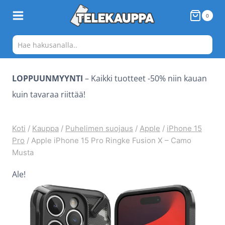
Siirry
0
sisältöön
LOPPUUNMYYNTI
– Kaikki tuotteet -50% niin kauan
kuin tavaraa riittää!
Koti
/
Kauppa
/
Puhelimen suojaus
/
Apple
/
iPhone 15
Pro
/
Apple iPhone 15 Pro Ringke Fusion X – Camo
Musta
Ale!