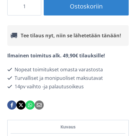
Apple
Ostoskoriin
iPhone
15
Pro
🚚
Tee tilaus nyt, niin se lähetetään tänään!
Ringke
Fusion
Ilmainen toimitus alk. 49,90€ tilauksille!
X
Nopeat toimitukset omasta varastosta
-
Turvalliset ja monipuoliset maksutavat
Camo
14pv vaihto -ja palautusoikeus
Musta
määrä
Kuvaus