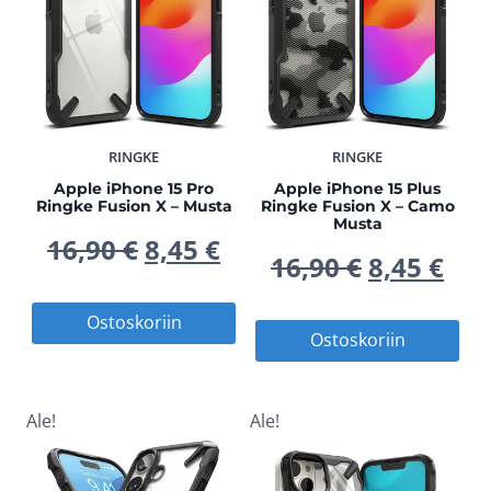
RINGKE
RINGKE
Apple iPhone 15 Pro
Apple iPhone 15 Plus
Ringke Fusion X – Musta
Ringke Fusion X – Camo
Musta
Alkuperäinen
Nykyinen
16,90
€
8,45
€
Alkuperä
Nyk
16,90
€
8,45
€
hinta
hinta
hinta
hin
Ostoskoriin
Ostoskoriin
oli:
on:
oli:
on:
16,90 €.
8,45 €.
16,90 €.
8,45
Ale!
Ale!